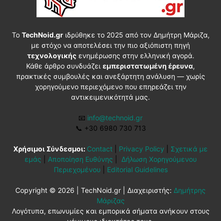
Το
TechNoid.gr
ιδρύθηκε το 2025 από τον Δημήτρη Μάριζα,
με στόχο να αποτελέσει την πιο αξιόπιστη πηγή
τεχνολογικής
ενημέρωσης στην ελληνική αγορά.
Κάθε άρθρο συνδυάζει
εμπεριστατωμένη έρευνα
,
πρακτικές συμβουλές και ανεξάρτητη ανάλυση — χωρίς
χορηγούμενο περιεχόμενο που επηρεάζει την
αντικειμενικότητά μας.
📧
info@technoid.gr
📞
+30 6980 730 713
Χρήσιμοι Σύνδεσμοι:
Contact
|
Privacy Policy
|
Σχετικά με
εμάς
|
Αποποίηση Ευθύνης
|
Δήλωση Χορηγούμενου
Περιεχομένου
|
Editorial Guidelines
Copyright © 2026 | TechNoid.gr | Διαχειριστής:
Δημήτρης
Μάριζας
Λογότυπα, επωνυμίες και εμπορικά σήματα ανήκουν στους