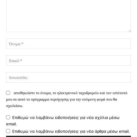
Σχόλιο:
Όν
Ema
Ισ
αποθηκεύστε το όνομα, το ηλεκτρονικό ταχυδρομείο και τον ιστότοπό
μου σε αυτό το πρόγραμμα περιήγησης για την επόμενη φορά που θα
σχολιάσω.
Επιθυμώ να λαμβάνω ειδοποιήσεις για νέα σχόλια μέσω
email.
Επιθυμώ να λαμβάνω ειδοποιήσεις για νέα άρθρα μέσω email.