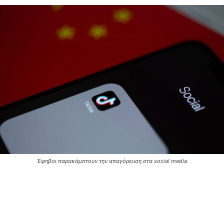
Έφηβοι παρακάμπτουν την απαγόρευση στα social media