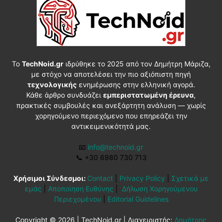
Το
TechNoid.gr
ιδρύθηκε το 2025 από τον Δημήτρη Μάριζα,
με στόχο να αποτελέσει την πιο αξιόπιστη πηγή
τεχνολογικής
ενημέρωσης στην ελληνική αγορά.
Κάθε άρθρο συνδυάζει
εμπεριστατωμένη έρευνα
,
πρακτικές συμβουλές και ανεξάρτητη ανάλυση — χωρίς
χορηγούμενο περιεχόμενο που επηρεάζει την
αντικειμενικότητά μας.
📧
info@technoid.gr
📞
+30 6980 730 713
Χρήσιμοι Σύνδεσμοι:
Contact
|
Privacy Policy
|
Σχετικά με
εμάς
|
Αποποίηση Ευθύνης
|
Δήλωση Χορηγούμενου
Περιεχομένου
|
Editorial Guidelines
Copyright © 2026 | TechNoid.gr | Διαχειριστής:
Δημήτρης