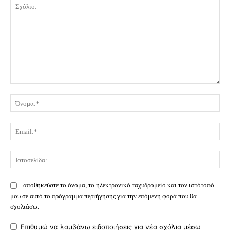
Σχόλιο:
Όν
Ema
Ισ
αποθηκεύστε το όνομα, το ηλεκτρονικό ταχυδρομείο και τον ιστότοπό
μου σε αυτό το πρόγραμμα περιήγησης για την επόμενη φορά που θα
σχολιάσω.
Επιθυμώ να λαμβάνω ειδοποιήσεις για νέα σχόλια μέσω