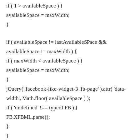
if ( 1 > availableSpace ) {
availableSpace = maxWidth;
}
if ( availableSpace != lastAvailableSPace &&
availableSpace != maxWidth ) {
if ( maxWidth < availableSpace ) {
availableSpace = maxWidth;
}
jQuery('.facebook-like-widget-3 .fb-page' ).attr( 'data-
width', Math.floor( availableSpace ) );
if ( 'undefined' !== typeof FB ) {
FB.XFBML.parse();
}
}