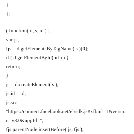
}
};
( function( d, s, id ) {
var js,
fjs = d.getElementsByTagName( s )[0];
if ( d.getElementById( id ) ) {
return;
}
js = d.createElement( s );
js.id = id;
js.src =
"https://connect.facebook.net/el/sdk.js#xfbml=1&versio
n=v8.0&appId=";
fjs.parentNode.insertBefore( js, fjs );