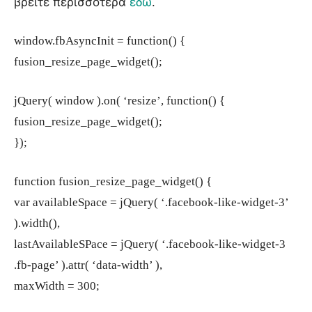
βρείτε περισσότερα
εδώ
.
window.fbAsyncInit = function() {
fusion_resize_page_widget();
jQuery( window ).on( ‘resize’, function() {
fusion_resize_page_widget();
});
function fusion_resize_page_widget() {
var availableSpace = jQuery( ‘.facebook-like-widget-3’
).width(),
lastAvailableSPace = jQuery( ‘.facebook-like-widget-3
.fb-page’ ).attr( ‘data-width’ ),
maxWidth = 300;