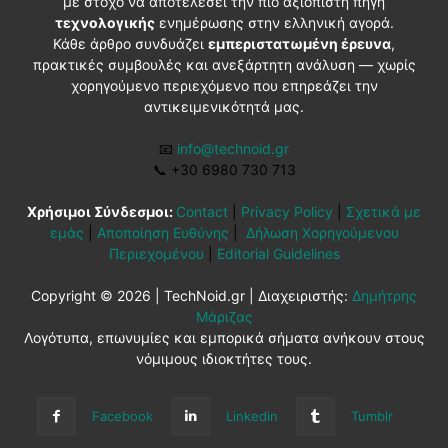
με στόχο να αποτελέσει την πιο αξιόπιστη πηγή
τεχνολογικής
ενημέρωσης στην ελληνική αγορά.
Κάθε άρθρο συνδυάζει
εμπεριστατωμένη έρευνα
,
πρακτικές συμβουλές και ανεξάρτητη ανάλυση — χωρίς
χορηγούμενο περιεχόμενο που επηρεάζει την
αντικειμενικότητά μας.
📧
info@technoid.gr
📞
+30 6980 730 713
Χρήσιμοι Σύνδεσμοι:
Contact
|
Privacy Policy
|
Σχετικά με
εμάς
|
Αποποίηση Ευθύνης
|
Δήλωση Χορηγούμενου
Περιεχομένου
|
Editorial Guidelines
Copyright © 2026 | TechNoid.gr | Διαχειριστής:
Δημήτρης
Μάριζας
Λογότυπα, επωνυμίες και εμπορικά σήματα ανήκουν στους
νόμιμους ιδιοκτήτες τους.
Facebook
Linkedin
Tumblr