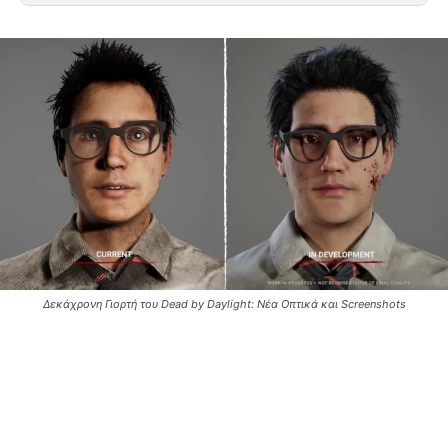
Δεκάχρονη Γιορτή του Dead by Daylight: Νέα Οπτικά και Screenshots