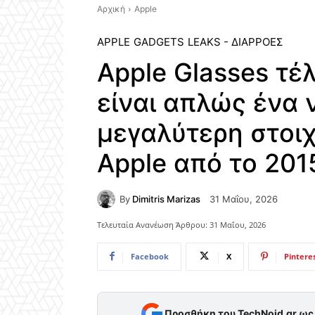
Αρχική
Apple
APPLE
GADGETS
LEAKS - ΔΙΑΡΡΟΈΣ
Apple Glasses τέλ
είναι απλώς ένα 
μεγαλύτερη στοιχ
Apple από το 201
By
Dimitris Marizas
31 Μαΐου, 2026
Τελευταία Ανανέωση Άρθρου:
31 Μαΐου, 2026
Facebook
X
Pintere
Προσθήκη του TechNoid.gr ω