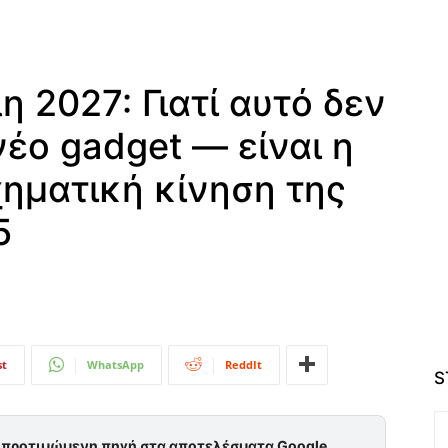
η 2027: Γιατί αυτό δεν
νέο gadget — είναι η
ηματική κίνηση της
5
st
WhatsApp
ReddIt
S
ς προτιμώμενη πηγή στα αποτελέσματα Google