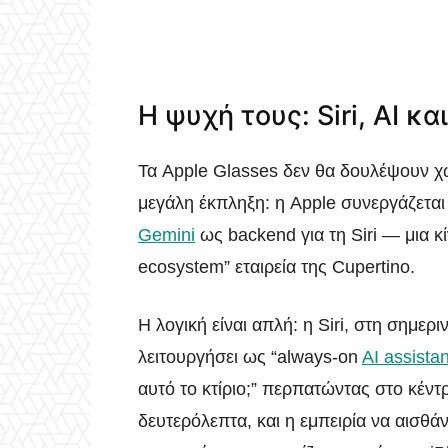
Η ψυχή τους: Siri, AI 
Τα Apple Glasses δεν θα δουλέψουν χωρί
μεγάλη έκπληξη: η Apple συνεργάζεται 
Gemini
ως backend για τη Siri — μια κ
ecosystem” εταιρεία της Cupertino.
Η λογική είναι απλή: η Siri, στη σημερι
λειτουργήσει ως “always-on
AI assistan
αυτό το κτίριο;” περπατώντας στο κέντ
δευτερόλεπτα, και η εμπειρία να αισθ