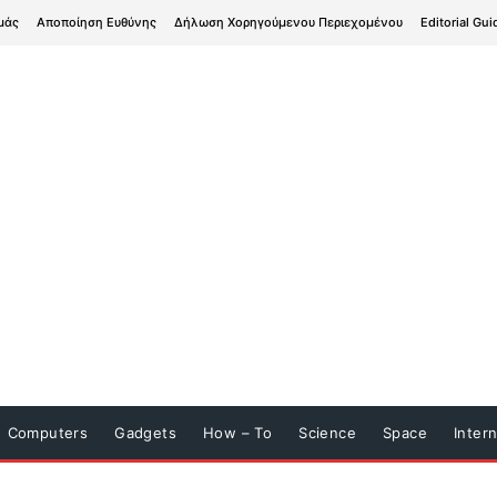
μάς
Αποποίηση Ευθύνης
Δήλωση Χορηγούμενου Περιεχομένου
Editorial Gui
Computers
Gadgets
How – To
Science
Space
Inter