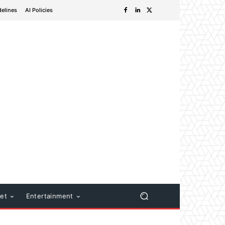
delines
AI Policies
net
Entertainment