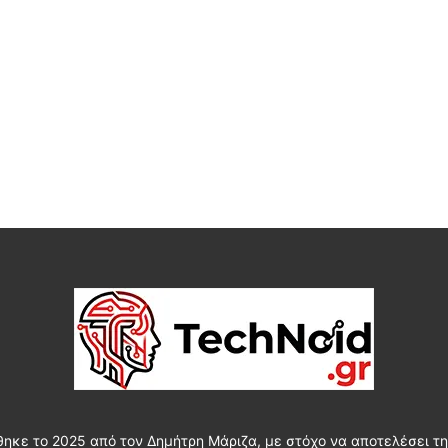
θηκε το 2025 από τον Δημήτρη Μάριζα, με στόχο να αποτελέσει τη