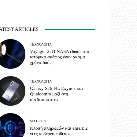
ATEST ARTICLES
ΤΕΧΝΟΛΟΓΊΑ
Voyager 2: Η NASA έδωσε στο
ιστορικό σκάφος έναν ακόμα
χρόνο ζωής
ΤΕΧΝΟΛΟΓΊΑ
Galaxy S26 FE: Exynos και
Qualcomm μαζί στη
συνδεσιμότητα
SECURITY
Κλοπή πληρωμών και email: 2
νέες κυβερνοεπιθέσεις