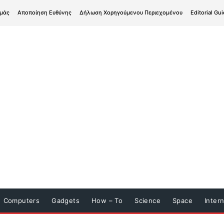
εμάς
Αποποίηση Ευθύνης
Δήλωση Χορηγούμενου Περιεχομένου
Editorial Gui
Computers
Gadgets
How – To
Science
Space
Inter