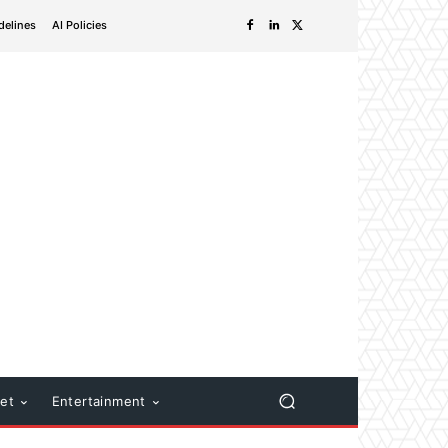
delines
AI Policies
net
Entertainment