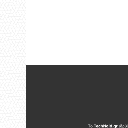
Το
TechNoid.gr
ιδρύ