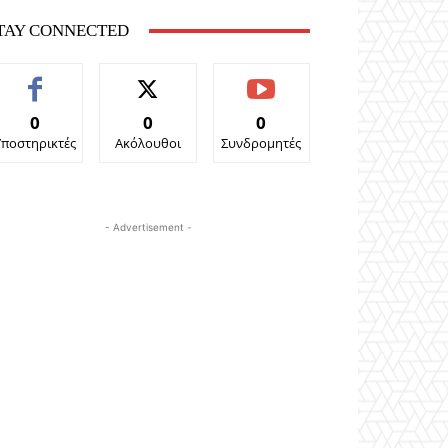
TAY CONNECTED
0
0
0
Υποστηρικτές
Ακόλουθοι
Συνδρομητές
- Advertisement -