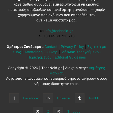
Κάθε άρθρο συνδυάζει
εμπεριστατωμένη έρευνα
,
πρακτικές συμβουλές και ανεξάρτητη ανάλυση — χωρίς
χορηγούμενο περιεχόμενο που επηρεάζει την
αντικειμενικότητά μας.
📧
info@technoid.gr
📞
+30 6980 730 713
Χρήσιμοι Σύνδεσμοι:
Contact
|
Privacy Policy
|
Σχετικά με
εμάς
|
Αποποίηση Ευθύνης
|
Δήλωση Χορηγούμενου
Περιεχομένου
|
Editorial Guidelines
Copyright © 2026 | TechNoid.gr | Διαχειριστής:
Δημήτρης
Μάριζας
Λογότυπα, επωνυμίες και εμπορικά σήματα ανήκουν στους
νόμιμους ιδιοκτήτες τους.
Facebook
Linkedin
Tumblr
X
Threads