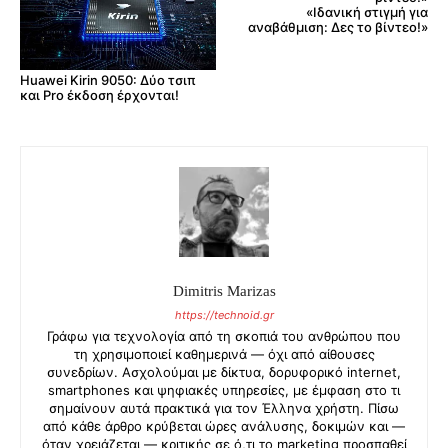
«Ιδανική στιγμή για
αναβάθμιση: Δες το βίντεο!»
Huawei Kirin 9050: Δύο τσιπ
και Pro έκδοση έρχονται!
Dimitris Marizas
https://technoid.gr
Γράφω για τεχνολογία από τη σκοπιά του ανθρώπου που
τη χρησιμοποιεί καθημερινά — όχι από αίθουσες
συνεδρίων. Ασχολούμαι με δίκτυα, δορυφορικό internet,
smartphones και ψηφιακές υπηρεσίες, με έμφαση στο τι
σημαίνουν αυτά πρακτικά για τον Έλληνα χρήστη. Πίσω
από κάθε άρθρο κρύβεται ώρες ανάλυσης, δοκιμών και —
όταν χρειάζεται — κριτικής σε ό,τι το marketing προσπαθεί