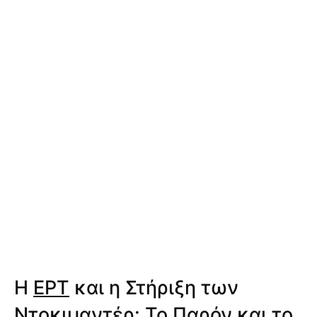
Η
ΕΡΤ
και η Στήριξη των
Ντοκιμαντέρ: Το Παρόν και το