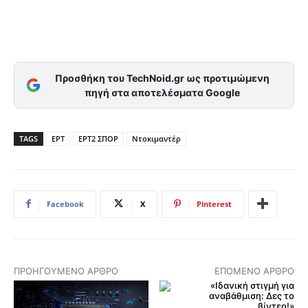
Προσθήκη του TechNoid.gr ως προτιμώμενη
πηγή στα αποτελέσματα Google
TAGS
ΕΡΤ
ΕΡΤ2 ΣΠΟΡ
Ντοκιμαντέρ
Facebook
X
Pinterest
ΠΡΟΗΓΟΎΜΕΝΟ ΆΡΘΡΟ
ΕΠΌΜΕΝΟ ΆΡΘΡΟ