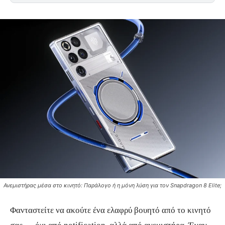
Ανεμιστήρας μέσα στο κινητό: Παράλογο ή η μόνη λύση για τον Snapdragon 8 Elite;
Φανταστείτε να ακούτε ένα ελαφρύ βουητό από το κινητό