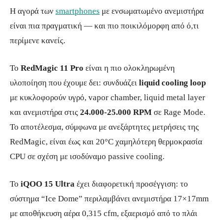
Η αγορά των
smartphones
με ενσωματωμένο ανεμιστήρα
είναι πια πραγματική — και πιο ποικιλόμορφη από ό,τι
περίμενε κανείς.
Το
RedMagic 11 Pro
είναι η πιο ολοκληρωμένη
υλοποίηση που έχουμε δει: συνδυάζει
liquid cooling loop
με κυκλοφορούν υγρό, vapor chamber, liquid metal layer
και ανεμιστήρα στις
24.000-25.000 RPM
σε Rage Mode.
Το αποτέλεσμα, σύμφωνα με ανεξάρτητες μετρήσεις της
RedMagic, είναι έως και 20°C χαμηλότερη θερμοκρασία
CPU σε σχέση με ισοδύναμο passive cooling.
Το
iQOO 15 Ultra
έχει διαφορετική προσέγγιση: το
σύστημα “Ice Dome” περιλαμβάνει ανεμιστήρα 17×17mm
με αποθήκευση αέρα 0,315 cfm, εξαερισμό από το πλάι