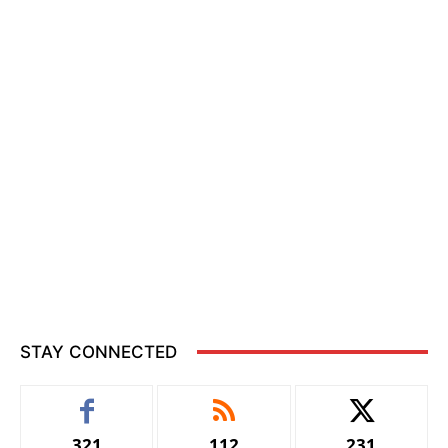
STAY CONNECTED
321
112
231