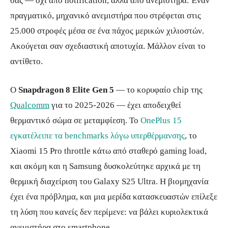
σας — όχι από notification, αλλά από ανεμιστήρα. Έναν
πραγματικό, μηχανικό ανεμιστήρα που στρέφεται στις
25.000 στροφές μέσα σε ένα πάχος μερικών χιλιοστών.
Ακούγεται σαν σχεδιαστική αποτυχία. Μάλλον είναι το
αντίθετο.
Ο
Snapdragon 8 Elite Gen 5
— το κορυφαίο chip της
Qualcomm
για το 2025-2026 — έχει αποδειχθεί
θερμαντικό σώμα σε μεταμφίεση. Το
OnePlus 15
εγκατέλειπε τα benchmarks λόγω υπερθέρμανσης
, το
Xiaomi 15 Pro throttle κάτω από σταθερό gaming load,
και ακόμη και η Samsung δυσκολεύτηκε αρχικά με τη
θερμική διαχείριση του Galaxy S25 Ultra. Η βιομηχανία
έχει ένα πρόβλημα, και μια μερίδα κατασκευαστών επίλεξε
τη λύση που κανείς δεν περίμενε: να βάλει κυριολεκτικά
ανεμιστήρα στο smartphone.