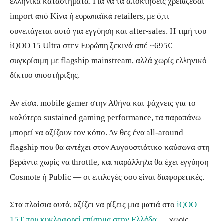
ελληνικά καταστήματα. Για να τα αποκτήσεις χρειάζεσαι
import από Κίνα ή ευρωπαϊκά retailers, με ό,τι
συνεπάγεται αυτό για εγγύηση και after-sales. Η τιμή του
iQOO 15 Ultra στην Ευρώπη ξεκινά από ~695€ —
συγκρίσιμη με flagship mainstream, αλλά χωρίς ελληνικό
δίκτυο υποστήριξης.
Αν είσαι mobile gamer στην Αθήνα και ψάχνεις για το
καλύτερο sustained gaming performance, τα παραπάνω
μπορεί να αξίζουν τον κόπο. Αν θες ένα all-around
flagship που θα αντέχει στον Αυγουστιάτικο καύσωνα στη
βεράντα χωρίς να throttle, και παράλληλα θα έχει εγγύηση
Cosmote ή Public — οι επιλογές σου είναι διαφορετικές.
Στα πλαίσια αυτά, αξίζει να ρίξεις μια ματιά στο
iQOO
15T που κυκλοφορεί επίσημα στην Ελλάδα
— χωρίς