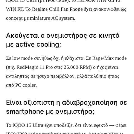
iQOO 15 Ultra (με IP68/IP69), το HONOR WIN και το
WIN RT. Το Realme Chill Fan Phone έχει ανακοινωθεί ως
concept με miniature AC system.
Ακούγεται ο ανεμιστήρας σε κινητό
με active cooling;
Σε low mode συνήθως όχι ή ελάχιστα. Σε Rage/Max mode
(π.χ. RedMagic 11 Pro στις 25.000 RPM) ο ήχος είναι
αντιληπτός σε ήσυχο περιβάλλον, αλλά πολύ πιο ήπιος
από PC cooler.
Είναι αξιόπιστη η αδιαβροχοποίηση σε
smartphone με ανεμιστήρα;
Το iQOO 15 Ultra έχει αποδείξει ότι είναι εφικτό — φέρει