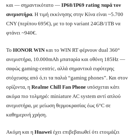
και — σημαντικότατο —
IP68/IP69 rating παρά τον
ανεμιστήρα
. Η τιμή εκκίνησης στην Κίνα είναι ~5.700
CNY (περίπου 695€), με το top variant 24GB/1TB να
φτάνει ~940€.
Το
HONOR WIN
και το WIN RT φέρνουν dual 360°
ανεμιστήρα, 10.000mAh μπαταρία και οθόνη 185Hz —
σαφώς gaming-centric, αλλά σημαντικά ευρύτερης
στόχευσης από ό,τι τα παλιά “gaming phones”. Και στον
ορίζοντα, η
Realme Chill Fan Phone
υπόσχεται κάτι
ακόμα πιο τολμηρό: miniature AC system αντί απλού
ανεμιστήρα, με μείωση θερμοκρασίας έως 6°C σε
καθημερινή χρήση.
Ακόμη και η
Huawei
έχει επιβεβαιωθεί ότι ετοιμάζει