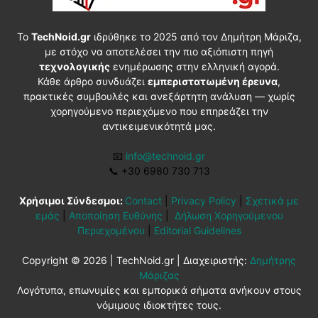
Το
TechNoid.gr
ιδρύθηκε το 2025 από τον Δημήτρη Μάριζα,
με στόχο να αποτελέσει την πιο αξιόπιστη πηγή
τεχνολογικής
ενημέρωσης στην ελληνική αγορά.
Κάθε άρθρο συνδυάζει
εμπεριστατωμένη έρευνα
,
πρακτικές συμβουλές και ανεξάρτητη ανάλυση — χωρίς
χορηγούμενο περιεχόμενο που επηρεάζει την
αντικειμενικότητά μας.
📧
info@technoid.gr
📞
+30 6980 730 713
Χρήσιμοι Σύνδεσμοι:
Contact
|
Privacy Policy
|
Σχετικά με
εμάς
|
Αποποίηση Ευθύνης
|
Δήλωση Χορηγούμενου
Περιεχομένου
|
Editorial Guidelines
Copyright © 2026 | TechNoid.gr | Διαχειριστής:
Δημήτρης
Μάριζας
Λογότυπα, επωνυμίες και εμπορικά σήματα ανήκουν στους
νόμιμους ιδιοκτήτες τους.