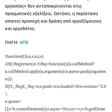
εργασίας» δεν ανταποκρίνονται στις
πραγματικές εξελίξεις. Ωστόσο, η περίσταση
απαιτεί προσοχή και δράση από εργαζόμενους
και εργοδότες.
ΠΗΓΗ:
ΑΠΕ
!function(f,b,e,v,n,t,s)
{if(f.fbq)return;n=f.fbq=function(){n.callMethod?
n.callMethod.apply(n,arguments):n.queue.push(argumen
ts)};
if(!f._fbq)f._fbq=n;n.push=n;n.loaded=!0;n.version=’2.0
′;
n.queue=
[];t=b.createElement(e);t.async=!0;t.src=v;s=b.getEleme