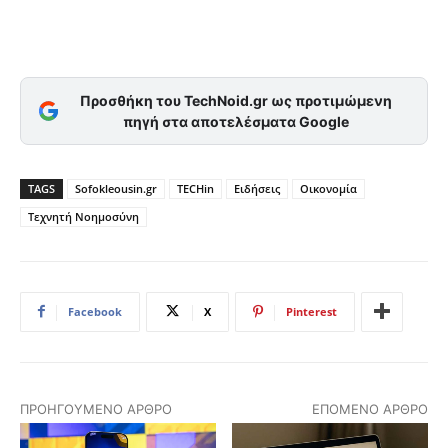
Προσθήκη του TechNoid.gr ως προτιμώμενη
πηγή στα αποτελέσματα Google
TAGS
Sofokleousin.gr
TECHin
Ειδήσεις
Οικονομία
Τεχνητή Νοημοσύνη
Facebook
X
Pinterest
ΠΡΟΗΓΟΎΜΕΝΟ ΆΡΘΡΟ
ΕΠΌΜΕΝΟ ΆΡΘΡΟ