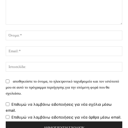
Σχόλιο:
Όν
Ema
Ισ
αποθηκεύστε το όνομα, το ηλεκτρονικό ταχυδρομείο και τον ιστότοπό
μου σε αυτό το πρόγραμμα περιήγησης για την επόμενη φορά που θα
σχολιάσω.
Επιθυμώ να λαμβάνω ειδοποιήσεις για νέα σχόλια μέσω
email.
Επιθυμώ να λαμβάνω ειδοποιήσεις για νέα άρθρα μέσω email.