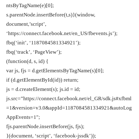
ntsByTagName(e)[0];
s.parentNode.insertBefore(t,s)}(window,
document,’script’,
‘https://connect.facebook.net/en_US/fbevents.js’);
fbq(‘init’, ‘1187084581334921’);
fbq(‘track’, ‘PageView’);
(function(d, s, id) {
var js, fjs = d.getElementsByTagName(s)[0];
if (d.getElementById(id)) return;
js = d.createElement(s); js.id = id;
js.src=”https://connect.facebook.net/el_GR/sdk.js#xfbml
=1&version=v3.0&appId=1187084581334921&autoLog
AppEvents=1″;
fjs.parentNode.insertBefore(js, fjs);
}(document, ‘script’, ‘facebook-jssdk’));