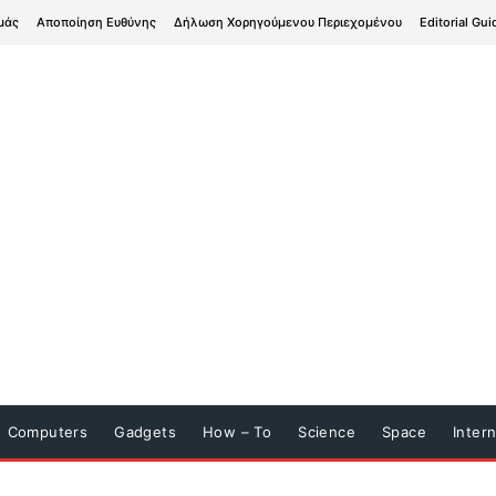
μάς
Αποποίηση Ευθύνης
Δήλωση Χορηγούμενου Περιεχομένου
Editorial Gui
Computers
Gadgets
How – To
Science
Space
Inter