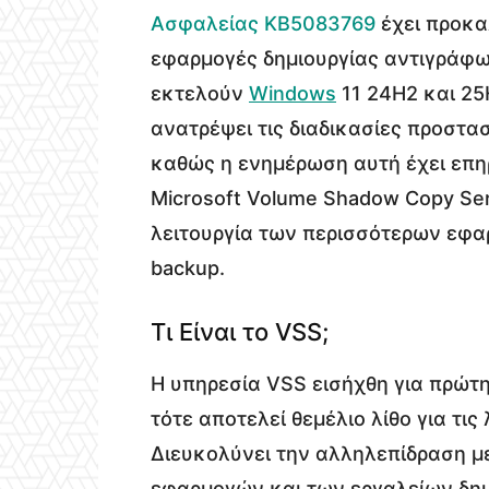
Ασφαλείας KB5083769
έχει προκα
εφαρμογές δημιουργίας αντιγράφω
εκτελούν
Windows
11 24H2 και 25
ανατρέψει τις διαδικασίες προστασ
καθώς η ενημέρωση αυτή έχει επη
Microsoft Volume Shadow Copy Serv
λειτουργία των περισσότερων εφ
backup.
Τι Είναι το VSS;
Η υπηρεσία VSS εισήχθη για πρώτ
τότε αποτελεί θεμέλιο λίθο για τις
Διευκολύνει την αλληλεπίδραση μ
εφαρμογών και των εργαλείων δημ