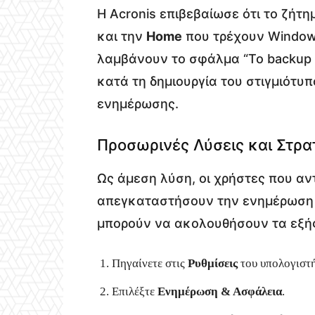
Η Acronis επιβεβαίωσε ότι το ζήτ
και την
Home
που τρέχουν Windows
λαμβάνουν το σφάλμα “Το backup 
κατά τη δημιουργία του στιγμιότυ
ενημέρωσης.
Προσωρινές Λύσεις και Στρα
Ως άμεση λύση, οι χρήστες που α
απεγκαταστήσουν την ενημέρωσ
μπορούν να ακολουθήσουν τα εξή
Πηγαίνετε στις
Ρυθμίσεις
του υπολογιστή
Επιλέξτε
Ενημέρωση & Ασφάλεια
.