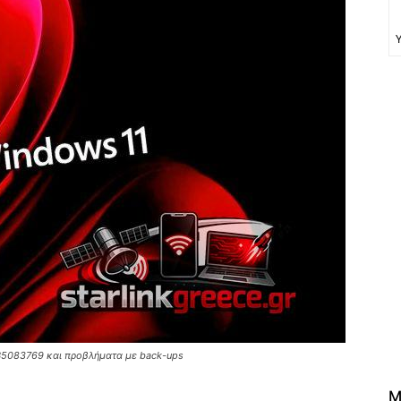
KB5083769 και προβλήματα με back-ups
M