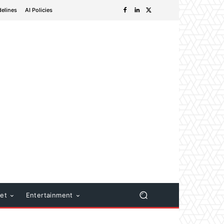
delines
AI Policies
net
Entertainment