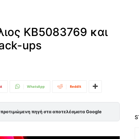
λιος KB5083769 και
ack-ups
st
WhatsApp
ReddIt
ς προτιμώμενη πηγή στα αποτελέσματα Google
S