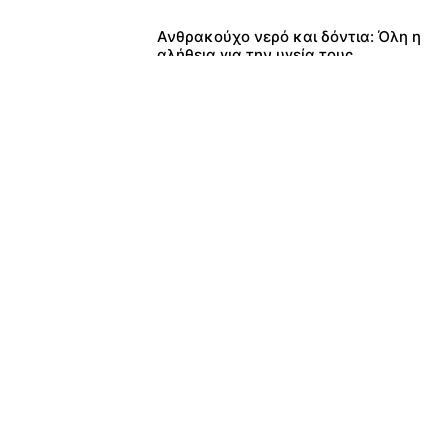
MOST POPULAR 48HRS
Polaris 2027: Η νέα σειρά με
καινοτομίες για κάθε έδαφος
Ανθρακούχο νερό και δόντια: Όλη η
αλήθεια για την υγεία τους
PRIMA: Εγκεκριμένο στην ΕΕ το
εμφύτευμα αμφιβληστροειδούς που
επαναφέρει την όραση