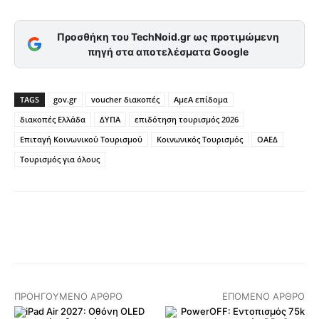
Προσθήκη του TechNoid.gr ως προτιμώμενη
πηγή στα αποτελέσματα Google
TAGS
gov.gr
voucher διακοπές
ΑμεΑ επίδομα
διακοπές Ελλάδα
ΔΥΠΑ
επιδότηση τουρισμός 2026
Επιταγή Κοινωνικού Τουρισμού
Κοινωνικός Τουρισμός
ΟΑΕΔ
Τουρισμός για όλους
Facebook
X
Pinterest
ΠΡΟΗΓΟΎΜΕΝΟ ΆΡΘΡΟ
ΕΠΌΜΕΝΟ ΆΡΘΡΟ