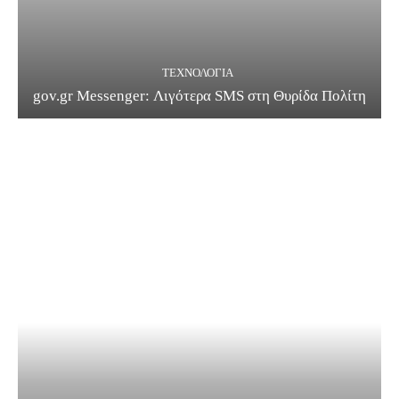
ΤΕΧΝΟΛΟΓΊΑ
gov.gr Messenger: Λιγότερα SMS στη Θυρίδα Πολίτη