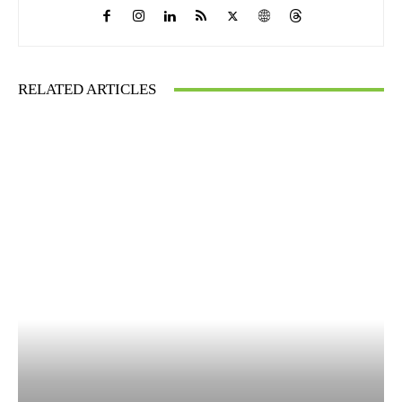
Dimitris Marizas
https://technoid.gr
Γράφω για τεχνολογία από τη σκοπιά του ανθρώπου που
τη χρησιμοποιεί καθημερινά — όχι από αίθουσες
συνεδρίων. Ασχολούμαι με δίκτυα, δορυφορικό internet,
smartphones και ψηφιακές υπηρεσίες, με έμφαση στο τι
σημαίνουν αυτά πρακτικά για τον Έλληνα χρήστη. Πίσω
από κάθε άρθρο κρύβεται ώρες ανάλυσης, δοκιμών και —
όταν χρειάζεται — κριτικής σε ό,τι το marketing προσπαθεί
να κρύψει.
RELATED ARTICLES