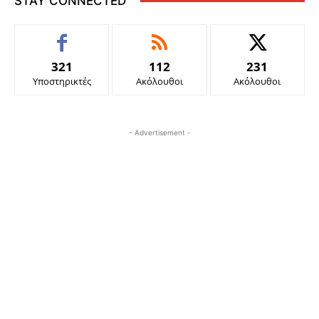
STAY CONNECTED
321
112
231
Υποστηρικτές
Ακόλουθοι
Ακόλουθοι
- Advertisement -