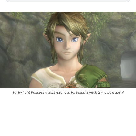
Το Twilight Princess αναμένεται στο Nintendo Switch 2 - Ίσως η αρχή!