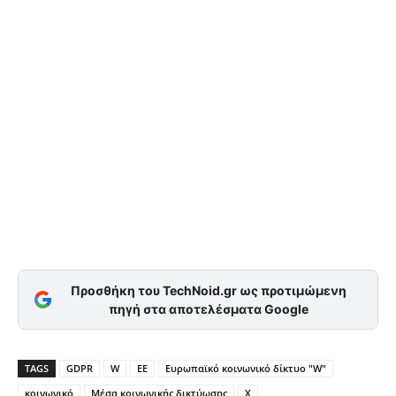
Προσθήκη του TechNoid.gr ως προτιμώμενη
πηγή στα αποτελέσματα Google
TAGS
GDPR
W
ΕΕ
Ευρωπαϊκό κοινωνικό δίκτυο "W"
κοινωνικό
Μέσα κοινωνικής δικτύωσης
Χ