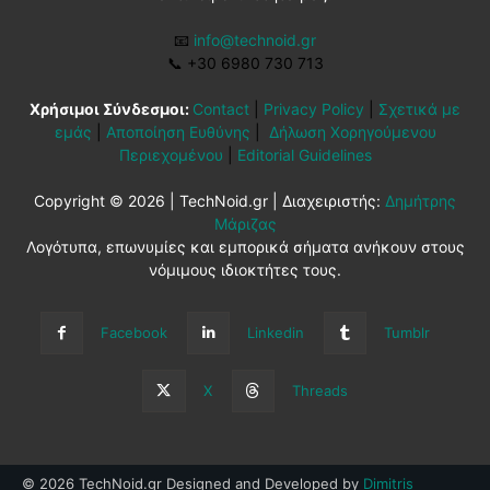
📧
info@technoid.gr
📞
+30 6980 730 713
Χρήσιμοι Σύνδεσμοι:
Contact
|
Privacy Policy
|
Σχετικά με
εμάς
|
Αποποίηση Ευθύνης
|
Δήλωση Χορηγούμενου
Περιεχομένου
|
Editorial Guidelines
Copyright © 2026 | TechNoid.gr | Διαχειριστής:
Δημήτρης
Μάριζας
Λογότυπα, επωνυμίες και εμπορικά σήματα ανήκουν στους
νόμιμους ιδιοκτήτες τους.
Facebook
Linkedin
Tumblr
X
Threads
© 2026 TechNoid.gr Designed and Developed by
Dimitris