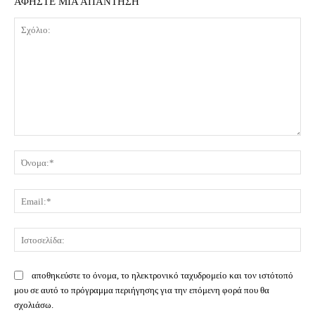
ΑΦΗΣΤΕ ΜΙΑ ΑΠΑΝΤΗΣΗ
Σχόλιο:
Όν
Ema
Ισ
αποθηκεύστε το όνομα, το ηλεκτρονικό ταχυδρομείο και τον ιστότοπό
μου σε αυτό το πρόγραμμα περιήγησης για την επόμενη φορά που θα
σχολιάσω.