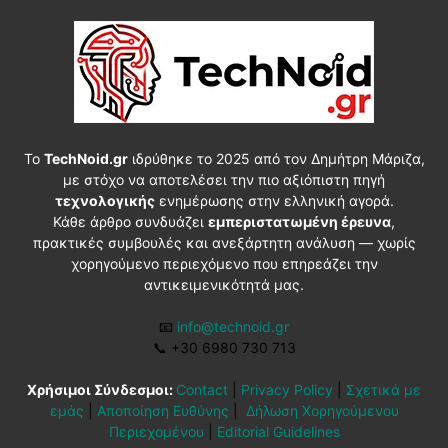
Το
TechNoid.gr
ιδρύθηκε το 2025 από τον Δημήτρη Μάριζα,
με στόχο να αποτελέσει την πιο αξιόπιστη πηγή
τεχνολογικής
ενημέρωσης στην ελληνική αγορά.
Κάθε άρθρο συνδυάζει
εμπεριστατωμένη έρευνα
,
πρακτικές συμβουλές και ανεξάρτητη ανάλυση — χωρίς
χορηγούμενο περιεχόμενο που επηρεάζει την
αντικειμενικότητά μας.
📧
info@technoid.gr
📞
+30 6980 730 713
Χρήσιμοι Σύνδεσμοι:
Contact
|
Privacy Policy
|
Σχετικά με
εμάς
|
Αποποίηση Ευθύνης
|
Δήλωση Χορηγούμενου
Περιεχομένου
|
Editorial Guidelines