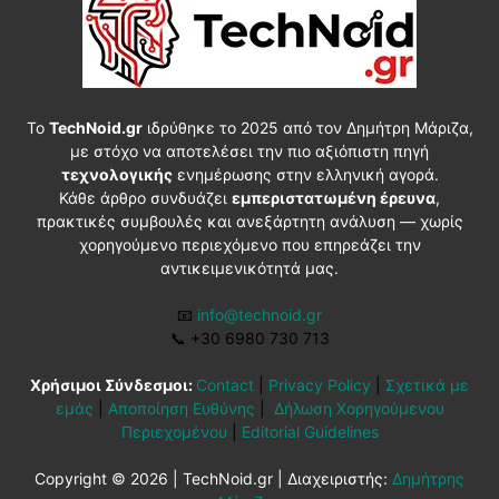
Το
TechNoid.gr
ιδρύθηκε το 2025 από τον Δημήτρη Μάριζα,
με στόχο να αποτελέσει την πιο αξιόπιστη πηγή
τεχνολογικής
ενημέρωσης στην ελληνική αγορά.
Κάθε άρθρο συνδυάζει
εμπεριστατωμένη έρευνα
,
πρακτικές συμβουλές και ανεξάρτητη ανάλυση — χωρίς
χορηγούμενο περιεχόμενο που επηρεάζει την
αντικειμενικότητά μας.
📧
info@technoid.gr
📞
+30 6980 730 713
Χρήσιμοι Σύνδεσμοι:
Contact
|
Privacy Policy
|
Σχετικά με
εμάς
|
Αποποίηση Ευθύνης
|
Δήλωση Χορηγούμενου
Περιεχομένου
|
Editorial Guidelines
Copyright © 2026 | TechNoid.gr | Διαχειριστής:
Δημήτρης