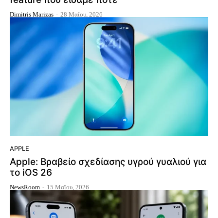
Dimitris Marizas
-
28 Μαΐου, 2026
APPLE
Apple: Βραβείο σχεδίασης υγρού γυαλιού για
το iOS 26
NewsRoom
-
15 Μαΐου, 2026