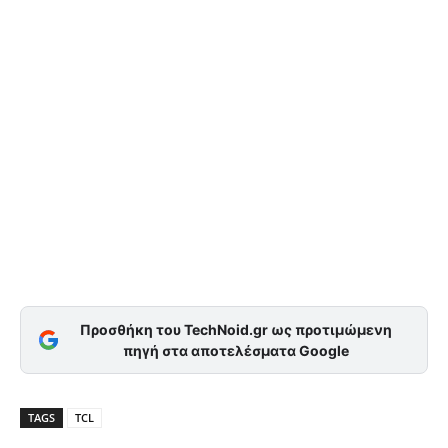
Προσθήκη του TechNoid.gr ως προτιμώμενη
πηγή στα αποτελέσματα Google
TAGS
TCL