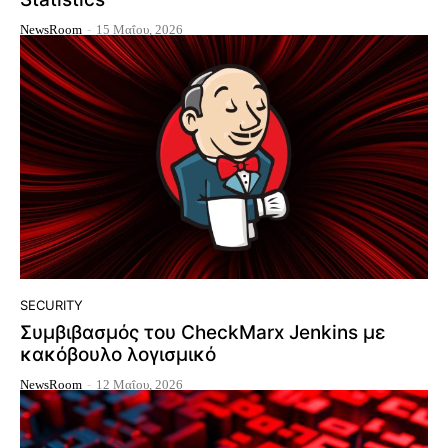
NewsRoom
-
15 Μαΐου, 2026
SECURITY
Συμβιβασμός του CheckMarx Jenkins με
κακόβουλο λογισμικό
NewsRoom
-
12 Μαΐου, 2026