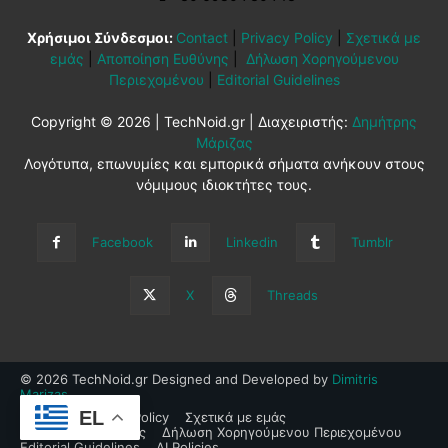
Χρήσιμοι Σύνδεσμοι:
Contact
|
Privacy Policy
|
Σχετικά με
εμάς
|
Αποποίηση Ευθύνης
|
Δήλωση Χορηγούμενου
Περιεχομένου
|
Editorial Guidelines
Copyright © 2026 | TechNoid.gr | Διαχειριστής:
Δημήτρης
Μάριζας
Λογότυπα, επωνυμίες και εμπορικά σήματα ανήκουν στους
νόμιμους ιδιοκτήτες τους.
Facebook
Linkedin
Tumblr
X
Threads
© 2026 TechNoid.gr Designed and Developed by
Dimitris
Marizas
.
EL
Contact
Privacy Policy
Σχετικά με εμάς
Αποποίηση Ευθύνης
Δήλωση Χορηγούμενου Περιεχομένου
Editorial Guidelines
AI Policies