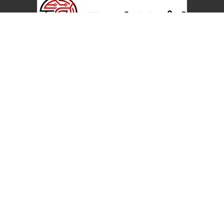
θηκε το 2025 από τον Δημήτρη Μάριζα, με στόχο να αποτελέσει τη
τεχνολογικής
ενημέρωσης στην ελληνική αγορά.
ει
εμπεριστατωμένη έρευνα
, πρακτικές συμβουλές και ανεξάρτ
ορηγούμενο περιεχόμενο που επηρεάζει την αντικειμενικότητά μα
📧
info@technoid.gr
📞
+30 6980 730 713
Contact
|
Privacy Policy
|
Σχετικά με εμάς
|
Αποποίηση Ευθύνης
|
Περιεχομένου
|
Editorial Guidelines
Copyright © 2026 | TechNoid.gr | Διαχειριστής:
Δημήτρης Μάριζας
 επωνυμίες και εμπορικά σήματα ανήκουν στους νόμιμους ιδιοκτ