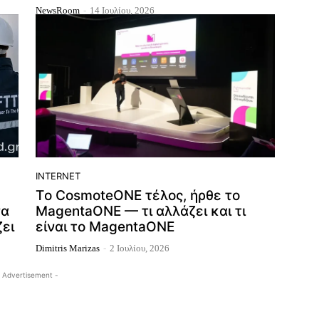
NewsRoom
-
14 Ιουλίου, 2026
INTERNET
Tο CosmoteONE τέλος, ήρθε το
να
MagentaONE — τι αλλάζει και τι
ζει
είναι το MagentaONE
Dimitris Marizas
-
2 Ιουλίου, 2026
 Advertisement -