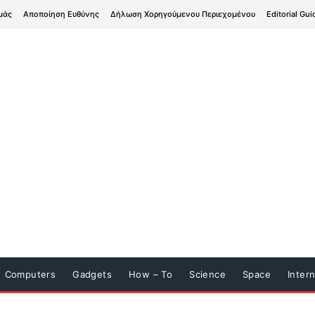
μάς
Αποποίηση Ευθύνης
Δήλωση Χορηγούμενου Περιεχομένου
Editorial Gui
Computers
Gadgets
How – To
Science
Space
Inter