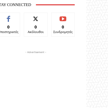
TAY CONNECTED
0
0
0
Υποστηρικτές
Ακόλουθοι
Συνδρομητές
- Advertisement -