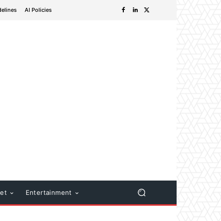
delines
AI Policies
net
Entertainment