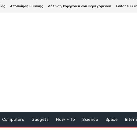
μάς
Αποποίηση Ευθύνης
Δήλωση Χορηγούμενου Περιεχομένου
Editorial Gui
Computers
Gadgets
How – To
Science
Space
Inter