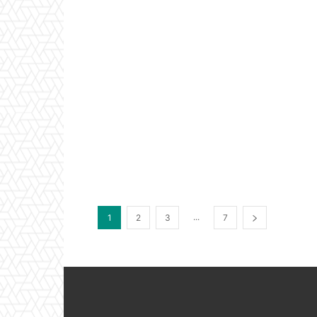
...
1
2
3
7