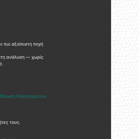
ν πιο αξιόπιστη πηγή
ητη ανάλυση — χωρίς
ς.
Δήλωση Χορηγούμενου
ήτες τους.