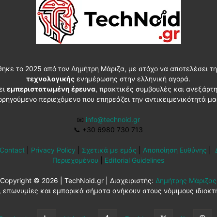
θηκε το 2025 από τον Δημήτρη Μάριζα, με στόχο να αποτελέσει τη
τεχνολογικής
ενημέρωσης στην ελληνική αγορά.
ει
εμπεριστατωμένη έρευνα
, πρακτικές συμβουλές και ανεξάρτ
ορηγούμενο περιεχόμενο που επηρεάζει την αντικειμενικότητά μα
📧
info@technoid.gr
📞
+30 6980 730 713
Contact
|
Privacy Policy
|
Σχετικά με εμάς
|
Αποποίηση Ευθύνης
|
Περιεχομένου
|
Editorial Guidelines
Copyright © 2026 | TechNoid.gr | Διαχειριστής:
Δημήτρης Μάριζας
 επωνυμίες και εμπορικά σήματα ανήκουν στους νόμιμους ιδιοκτ