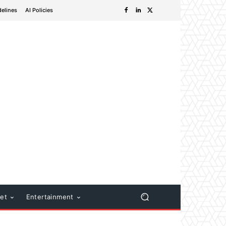
delines
AI Policies
net
Entertainment