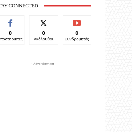
TAY CONNECTED
0
0
0
Υποστηρικτές
Ακόλουθοι
Συνδρομητές
- Advertisement -