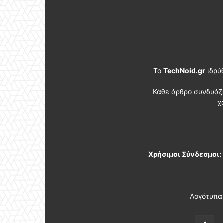
Το
TechNoid.gr
ιδρύ
Κάθε άρθρο συνδυάζ
χ
Χρήσιμοι Σύνδεσμοι:
Λογότυπα,