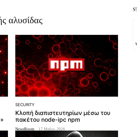
S
ής αλυσίδας
SECURITY
Κλοπή διαπιστευτηρίων μέσω του
n»
πακέτου node-ipc npm
NewsRoom
-
17 Μαΐου, 2026