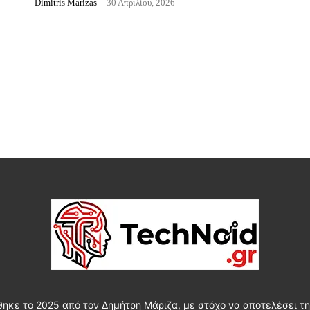
Dimitris Marizas
-
30 Απριλίου, 2026
θηκε το 2025 από τον Δημήτρη Μάριζα, με στόχο να αποτελέσει τη