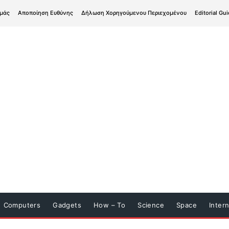
εμάς
Αποποίηση Ευθύνης
Δήλωση Χορηγούμενου Περιεχομένου
Editorial Gui
Computers
Gadgets
How – To
Science
Space
Inter