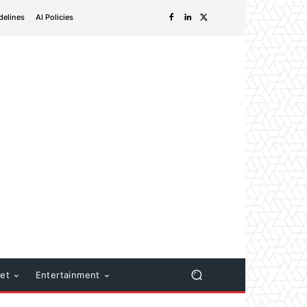
delines
AI Policies
net
Entertainment