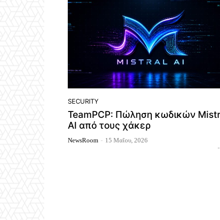
SECURITY
TeamPCP: Πώληση κωδικών Mistr
AI από τους χάκερ
NewsRoom
-
15 Μαΐου, 2026
-