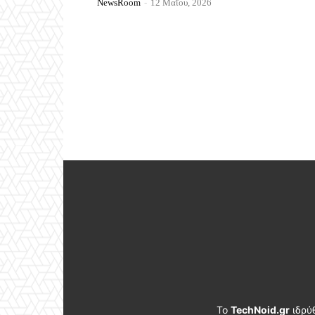
NewsRoom
-
12 Μαΐου, 2026
Το
TechNoid.gr
ιδρύ