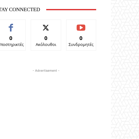
TAY CONNECTED
0
0
0
Υποστηρικτές
Ακόλουθοι
Συνδρομητές
- Advertisement -