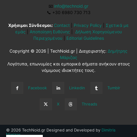
📧
info@technoid.gr
📞
+30 6980 730 713
Χρήσιμοι Σύνδεσμοι:
Contact
|
Privacy Policy
|
Σχετικά με
εμάς
|
Αποποίηση Ευθύνης
|
Δήλωση Χορηγούμενου
Περιεχομένου
|
Editorial Guidelines
Copyright © 2026 | TechNoid.gr | Διαχειριστής:
Δημήτρης
Μάριζας
Λογότυπα, επωνυμίες και εμπορικά σήματα ανήκουν στους
νόμιμους ιδιοκτήτες τους.
Facebook
Linkedin
Tumblr
X
Threads
© 2026 TechNoid.gr Designed and Developed by
Dimitris
Marizas
.