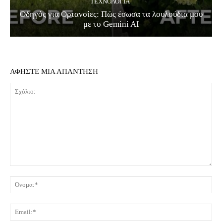
ΤΕΧΝΟΛΟΓΊΑ
Οδηγός για Ορτανσίες: Πώς έσωσα τα λουλούδια μου
με το Gemini AI
ΑΦΗΣΤΕ ΜΙΑ ΑΠΑΝΤΗΣΗ
Σχόλιο:
Όν
Ema