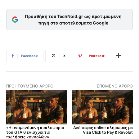
Προσθήκη του TechNoid.gr ως προτιμώμενη
πηγή στα αποτελέσματα Google
Facebook
X
Pinterest
ΠΡΟΗΓΟΎΜΕΝΟ ΆΡΘΡΟ
ΕΠΌΜΕΝΟ ΆΡΘΡΟ
«Η αναμενόμενη κυκλοφορία
Ανέπαφες online πληρωμές με
του GTA 6 ενισχύει τις
Visa Click to Pay & Revolut
πωλήσεις κονσολών»