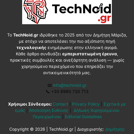
Το
TechNoid.gr
ιδρύθηκε το 2025 από τον Δημήτρη Μάριζα,
με στόχο να αποτελέσει την πιο αξιόπιστη πηγή
τεχνολογικής
ενημέρωσης στην ελληνική αγορά.
Κάθε άρθρο συνδυάζει
εμπεριστατωμένη έρευνα
,
πρακτικές συμβουλές και ανεξάρτητη ανάλυση — χωρίς
χορηγούμενο περιεχόμενο που επηρεάζει την
αντικειμενικότητά μας.
📧
info@technoid.gr
📞
+30 6980 730 713
Χρήσιμοι Σύνδεσμοι:
Contact
|
Privacy Policy
|
Σχετικά με
εμάς
|
Αποποίηση Ευθύνης
|
Δήλωση Χορηγούμενου
Περιεχομένου
|
Editorial Guidelines
Copyright © 2026 | TechNoid.gr | Διαχειριστής:
Δημήτρης