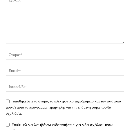
Σχόλιο:
Όν
Ema
Ισ
αποθηκεύστε το όνομα, το ηλεκτρονικό ταχυδρομείο και τον ιστότοπό
μου σε αυτό το πρόγραμμα περιήγησης για την επόμενη φορά που θα
σχολιάσω.
Επιθυμώ να λαμβάνω ειδοποιήσεις για νέα σχόλια μέσω