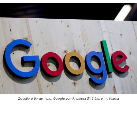
Σουηδικό δικαστήριο: Google να πληρώσει $1,5 δισ. στην Klarna