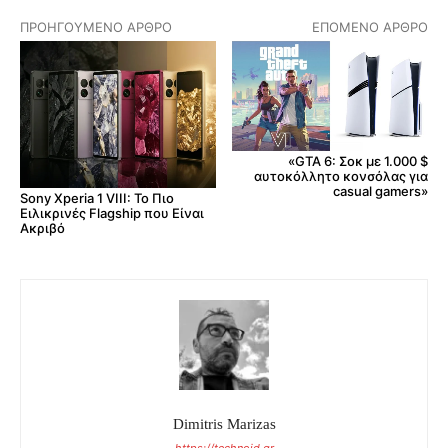
ΠΡΟΗΓΟΎΜΕΝΟ ΆΡΘΡΟ
ΕΠΌΜΕΝΟ ΆΡΘΡΟ
«GTA 6: Σοκ με 1.000 $
αυτοκόλλητο κονσόλας για
casual gamers»
Sony Xperia 1 VIII: Το Πιο
Ειλικρινές Flagship που Είναι
Ακριβό
Dimitris Marizas
https://technoid.gr