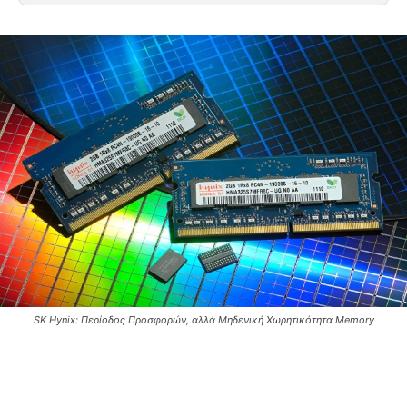
SK Hynix: Περίοδος Προσφορών, αλλά Μηδενική Χωρητικότητα Memory