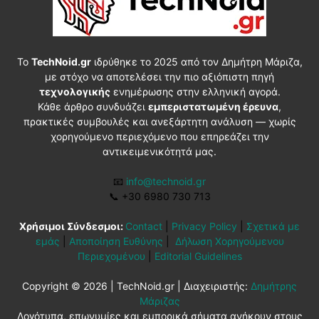
Το
TechNoid.gr
ιδρύθηκε το 2025 από τον Δημήτρη Μάριζα,
με στόχο να αποτελέσει την πιο αξιόπιστη πηγή
τεχνολογικής
ενημέρωσης στην ελληνική αγορά.
Κάθε άρθρο συνδυάζει
εμπεριστατωμένη έρευνα
,
πρακτικές συμβουλές και ανεξάρτητη ανάλυση — χωρίς
χορηγούμενο περιεχόμενο που επηρεάζει την
αντικειμενικότητά μας.
📧
info@technoid.gr
📞
+30 6980 730 713
Χρήσιμοι Σύνδεσμοι:
Contact
|
Privacy Policy
|
Σχετικά με
εμάς
|
Αποποίηση Ευθύνης
|
Δήλωση Χορηγούμενου
Περιεχομένου
|
Editorial Guidelines
Copyright © 2026 | TechNoid.gr | Διαχειριστής:
Δημήτρης
Μάριζας
Λογότυπα, επωνυμίες και εμπορικά σήματα ανήκουν στους