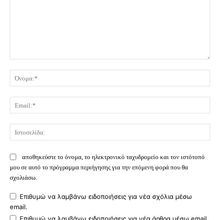
Σχόλιο:
Όν
Ema
Ισ
αποθηκεύστε το όνομα, το ηλεκτρονικό ταχυδρομείο και τον ιστότοπό
μου σε αυτό το πρόγραμμα περιήγησης για την επόμενη φορά που θα
σχολιάσω.
Επιθυμώ να λαμβάνω ειδοποιήσεις για νέα σχόλια μέσω
email.
Επιθυμώ να λαμβάνω ειδοποιήσεις για νέα άρθρα μέσω email.