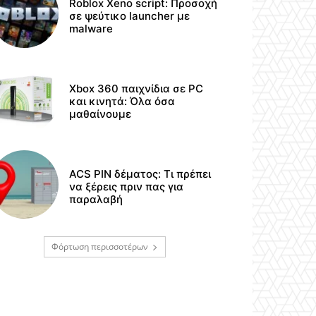
Roblox Xeno script: Προσοχή
σε ψεύτικο launcher με
malware
Xbox 360 παιχνίδια σε PC
και κινητά: Όλα όσα
μαθαίνουμε
ACS PIN δέματος: Τι πρέπει
να ξέρεις πριν πας για
παραλαβή
Φόρτωση περισσοτέρων