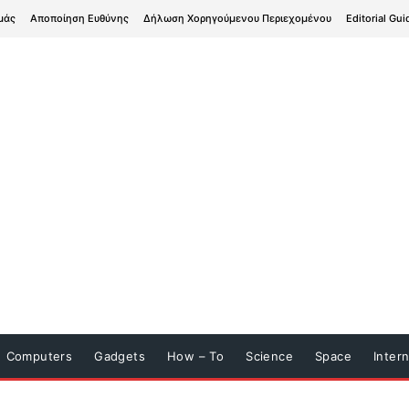
μάς
Αποποίηση Ευθύνης
Δήλωση Χορηγούμενου Περιεχομένου
Editorial Gui
Computers
Gadgets
How – To
Science
Space
Inter