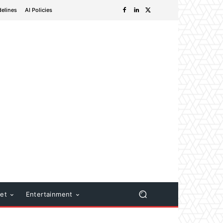
delines
AI Policies
net
Entertainment