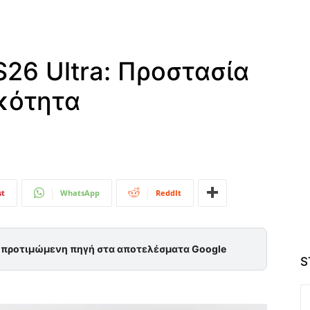
26 Ultra: Προστασία
ικότητα
st
WhatsApp
ReddIt
ς προτιμώμενη πηγή στα αποτελέσματα Google
S