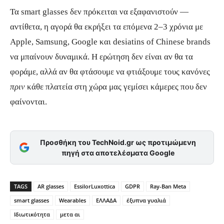
Τα smart glasses δεν πρόκειται να εξαφανιστούν —
αντίθετα, η αγορά θα εκρήξει τα επόμενα 2–3 χρόνια με
Apple, Samsung, Google και desiatins of Chinese brands
να μπαίνουν δυναμικά. Η ερώτηση δεν είναι αν θα τα
φοράμε, αλλά αν θα φτάσουμε να φτιάξουμε τους κανόνες
πριν
κάθε πλατεία στη χώρα μας γεμίσει κάμερες που δεν
φαίνονται.
Προσθήκη του TechNoid.gr ως προτιμώμενη
πηγή στα αποτελέσματα Google
TAGS
AR glasses
EssilorLuxottica
GDPR
Ray-Ban Meta
smart glasses
Wearables
ΕΛΛΑΔΑ
έξυπνα γυαλιά
Ιδιωτικότητα
μετα αι