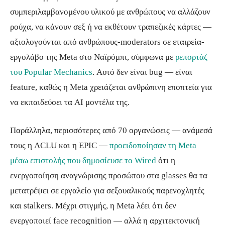
συμπεριλαμβανομένου υλικού με ανθρώπους να αλλάζουν
ρούχα, να κάνουν σεξ ή να εκθέτουν τραπεζικές κάρτες —
αξιολογούνται από ανθρώπους-moderators σε εταιρεία-
εργολάβο της Meta στο Ναϊρόμπι, σύμφωνα με
ρεπορτάζ
του Popular Mechanics
. Αυτό δεν είναι bug — είναι
feature, καθώς η Meta χρειάζεται ανθρώπινη εποπτεία για
να εκπαιδεύσει τα AI μοντέλα της.
Παράλληλα, περισσότερες από 70 οργανώσεις — ανάμεσά
τους η ACLU και η EPIC —
προειδοποίησαν τη Meta
μέσω επιστολής που δημοσίευσε το Wired
ότι η
ενεργοποίηση αναγνώρισης προσώπου στα glasses θα τα
μετατρέψει σε εργαλείο για σεξουαλικούς παρενοχλητές
και stalkers. Μέχρι στιγμής, η Meta λέει ότι δεν
ενεργοποιεί face recognition — αλλά η αρχιτεκτονική