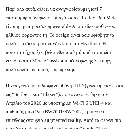
Παρ’ όλα αυτά, αξίζει να αναγνωρίσουμε γιατί 7
εκατομμύρια άνθρωποι τα αγόρασαν. Τα Ray-Ban Meta
είναι η πρώτη συσκευή wearable AI που δεν αισθάνεσαι
ηλίθιος φορώντας τη. Το design είναι αδιαμφισβήτητα
καλό — ειδικά η σειρά Wayfarer και Headliner. Η
ποιότητα ήχου έχει βελτιωθεί αισθητά από την πρώτη
γενιά, και το Meta AI assistant μέσω φωνής λειτουργεί
πολύ καλύτερα από ό,τι περιμέναμε.
Η νέα γενιά με τη διαφανή οθόνη HUD (γνωστή εσωτερικά
ως “Scriber” και “Blazer”), που ανακοινώθηκε τον
Απρίλιο του 2026 με υποστήριξη Wi-Fi 6 UNII-4 και
αριθμούς μοντέλου RW7001/RW7002, προσθέτει
επιτέλους στοιχεία augmented reality. Αυτό τα φέρνει πιο
κοντά στο vision που είχε αρχικά το Google Glass —