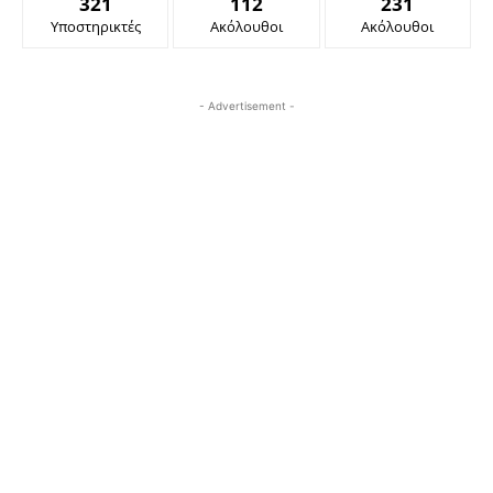
321
112
231
Υποστηρικτές
Ακόλουθοι
Ακόλουθοι
- Advertisement -