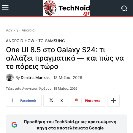
Αρχική
Android
ANDROID
HOW - TO
SAMSUNG
One UI 8.5 στο Galaxy S24: τι
αλλάζει πραγματικά — και πώς να
το πάρεις τώρα
By
Dimitris Marizas
18 Μαΐου, 2026
Τελευταία Ανανέωση Άρθρου:
18 Μαΐου, 2026
Facebook
X
Pinterest
Προσθήκη του TechNoid.gr ως προτιμώμενη
πηγή στα αποτελέσματα Google