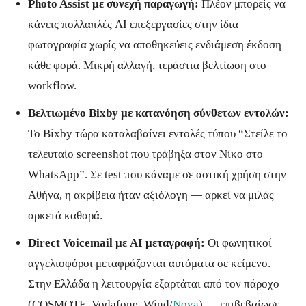
Photo Assist με συνεχή παραγωγή:
Πλέον μπορείς να
κάνεις πολλαπλές AI επεξεργασίες στην ίδια
φωτογραφία χωρίς να αποθηκεύεις ενδιάμεση έκδοση
κάθε φορά. Μικρή αλλαγή, τεράστια βελτίωση στο
workflow.
Βελτιωμένο Bixby με κατανόηση σύνθετων εντολών:
Το Bixby τώρα καταλαβαίνει εντολές τύπου “Στείλε το
τελευταίο screenshot που τράβηξα στον Νίκο στο
WhatsApp”. Σε test που κάναμε σε αστική χρήση στην
Αθήνα, η ακρίβεια ήταν αξιόλογη — αρκεί να μιλάς
αρκετά καθαρά.
Direct Voicemail με AI μεταγραφή:
Οι φωνητικοί
αγγελιοφόροι μεταφράζονται αυτόματα σε κείμενο.
Στην Ελλάδα η λειτουργία εξαρτάται από τον πάροχο
(COSMOTE, Vodafone, Wind/
Nova
) — επιβεβαίωσε