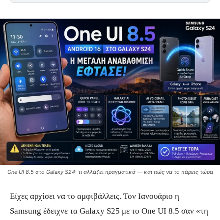
One UI 8.5 στο Galaxy S24: τι αλλάζει πραγματικά — και πώς να το πάρεις τώρα
Είχες αρχίσει να το αμφιβάλλεις. Τον Ιανουάριο η
Samsung έδειχνε τα Galaxy S25 με το One UI 8.5 σαν «τη