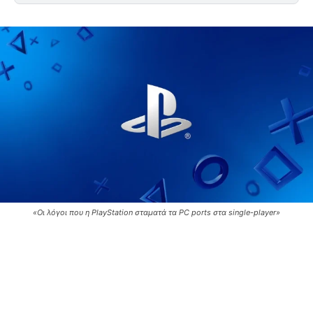
«Οι λόγοι που η PlayStation σταματά τα PC ports στα single-player»