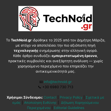
Το
TechNoid.gr
ιδρύθηκε το 2025 από τον Δημήτρη Μάριζα,
με στόχο να αποτελέσει την πιο αξιόπιστη πηγή
τεχνολογικής
ενημέρωσης στην ελληνική αγορά.
Κάθε άρθρο συνδυάζει
εμπεριστατωμένη έρευνα
,
πρακτικές συμβουλές και ανεξάρτητη ανάλυση — χωρίς
χορηγούμενο περιεχόμενο που επηρεάζει την
αντικειμενικότητά μας.
📧
info@technoid.gr
📞
+30 6980 730 713
Χρήσιμοι Σύνδεσμοι:
Contact
|
Privacy Policy
|
Σχετικά με
εμάς
|
Αποποίηση Ευθύνης
|
Δήλωση Χορηγούμενου
Περιεχομένου
|
Editorial Guidelines