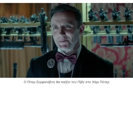
Ο Πίτερ Σερφανίβιτς θα παίξει τον Πίβς στο Χάρι Πότερ