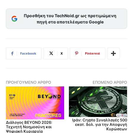
Προσθήκη του TechNoid.gr ως προτιμώμενη
πηγή στα αποτελέσματα Google
Facebook
X
Pinterest
ΠΡΟΗΓΟΎΜΕΝΟ ΆΡΘΡΟ
ΕΠΌΜΕΝΟ ΆΡΘΡΟ
Ιράν: Crypto Συναλλαγές 500
Διάλογος BEYOND 2026:
εκατ. δολ. για την Αποφυγή
Τεχνητή Νοημοσύνη και
Κυρώσεων
Ψηφιακή Κυριαρχία