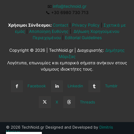
📧
info@technoid.gr
📞
+30 6980 730 713
Χρήσιμοι Σύνδεσμοι:
Contact
|
Privacy Policy
|
Σχετικά με
εμάς
|
Αποποίηση Ευθύνης
|
Δήλωση Χορηγούμενου
Περιεχομένου
|
Editorial Guidelines
Copyright © 2026 | TechNoid.gr | Διαχειριστής:
Δημήτρης
Μάριζας
Λογότυπα, επωνυμίες και εμπορικά σήματα ανήκουν στους
νόμιμους ιδιοκτήτες τους.
Facebook
Linkedin
Tumblr
X
Threads
© 2026 TechNoid.gr Designed and Developed by
Dimitris
Marizas
.