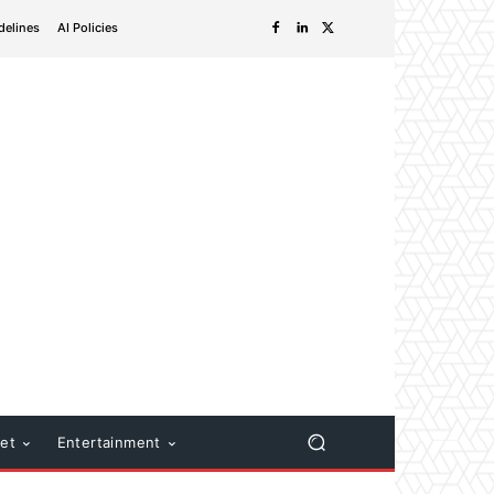
delines
AI Policies
net
Entertainment