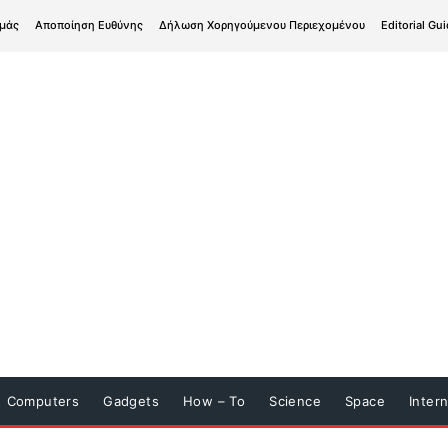
εμάς
Αποποίηση Ευθύνης
Δήλωση Χορηγούμενου Περιεχομένου
Editorial Gui
Computers
Gadgets
How – To
Science
Space
Inter