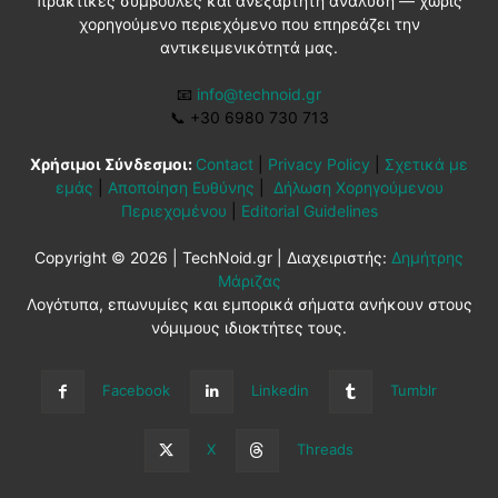
πρακτικές συμβουλές και ανεξάρτητη ανάλυση — χωρίς
χορηγούμενο περιεχόμενο που επηρεάζει την
αντικειμενικότητά μας.
📧
info@technoid.gr
📞
+30 6980 730 713
Χρήσιμοι Σύνδεσμοι:
Contact
|
Privacy Policy
|
Σχετικά με
εμάς
|
Αποποίηση Ευθύνης
|
Δήλωση Χορηγούμενου
Περιεχομένου
|
Editorial Guidelines
Copyright © 2026 | TechNoid.gr | Διαχειριστής:
Δημήτρης
Μάριζας
Λογότυπα, επωνυμίες και εμπορικά σήματα ανήκουν στους
νόμιμους ιδιοκτήτες τους.
Facebook
Linkedin
Tumblr
X
Threads