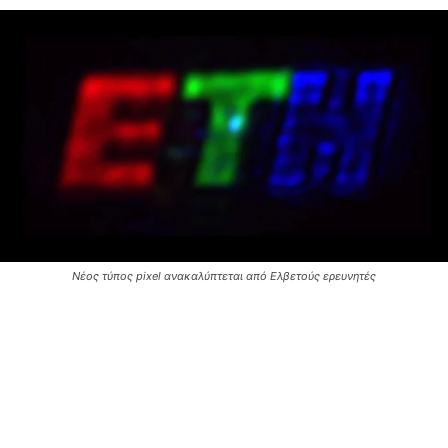
Νέος τύπος pixel ανακαλύπτεται από Ελβετούς ερευνητές