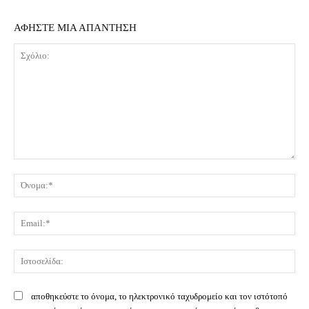
ΑΦΗΣΤΕ ΜΙΑ ΑΠΑΝΤΗΣΗ
Σχόλιο:
Όν
Ema
Ισ
αποθηκεύστε το όνομα, το ηλεκτρονικό ταχυδρομείο και τον ιστότοπό