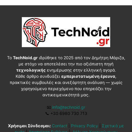
Το
TechNoid.gr
ιδρύθηκε το 2025 από τον Δημήτρη Μάριζα,
με στόχο να αποτελέσει την πιο αξιόπιστη πηγή
τεχνολογικής
ενημέρωσης στην ελληνική αγορά.
Κάθε άρθρο συνδυάζει
εμπεριστατωμένη έρευνα
,
πρακτικές συμβουλές και ανεξάρτητη ανάλυση — χωρίς
χορηγούμενο περιεχόμενο που επηρεάζει την
αντικειμενικότητά μας.
📧
info@technoid.gr
📞
+30 6980 730 713
Χρήσιμοι Σύνδεσμοι:
Contact
|
Privacy Policy
|
Σχετικά με
εμάς
|
Αποποίηση Ευθύνης
|
Δήλωση Χορηγούμενου