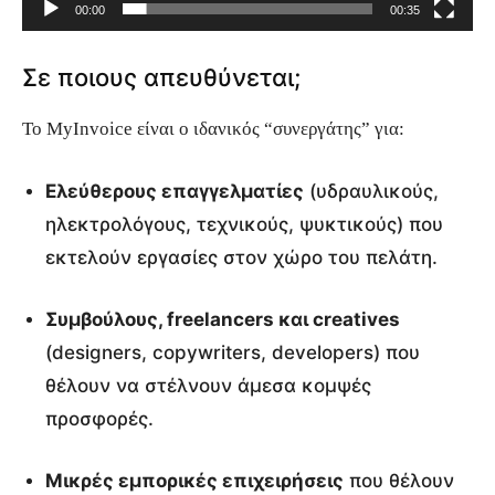
00:00
00:35
μ
α
Σε ποιους απευθύνεται;
Α
ν
Το MyInvoice είναι ο ιδανικός “συνεργάτης” για:
α
π
Ελεύθερους επαγγελματίες
(υδραυλικούς,
α
ηλεκτρολόγους, τεχνικούς, ψυκτικούς) που
ρ
εκτελούν εργασίες στον χώρο του πελάτη.
α
Συμβούλους, freelancers και creatives
γ
(designers, copywriters, developers) που
ω
θέλουν να στέλνουν άμεσα κομψές
γ
προσφορές.
ή
ς
Μικρές εμπορικές επιχειρήσεις
που θέλουν
Β