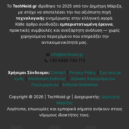
Το
TechNoid.gr
ιδρύθηκε το 2025 από τον Δημήτρη Μάριζα,
με στόχο να αποτελέσει την πιο αξιόπιστη πηγή
τεχνολογικής
ενημέρωσης στην ελληνική αγορά.
Κάθε άρθρο συνδυάζει
εμπεριστατωμένη έρευνα
,
πρακτικές συμβουλές και ανεξάρτητη ανάλυση — χωρίς
χορηγούμενο περιεχόμενο που επηρεάζει την
αντικειμενικότητά μας.
📧
info@technoid.gr
📞
+30 6980 730 713
Χρήσιμοι Σύνδεσμοι:
Contact
|
Privacy Policy
|
Σχετικά με
εμάς
|
Αποποίηση Ευθύνης
|
Δήλωση Χορηγούμενου
Περιεχομένου
|
Editorial Guidelines
Copyright © 2026 | TechNoid.gr | Διαχειριστής:
Δημήτρης
Μάριζας
Λογότυπα, επωνυμίες και εμπορικά σήματα ανήκουν στους
νόμιμους ιδιοκτήτες τους.