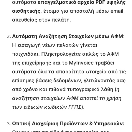
αυτόματα
επαγγελματικά αρχεία PDF υψηλής
ή
αισθητικής
, έτοιμα για αποστολή μέσω email
ς
απευθείας στον πελάτη.
Β
ί
Αυτόματη Αναζήτηση Στοιχείων μέσω ΑΦΜ:
ν
Η εισαγωγή νέων πελατών γίνεται
τ
παιχνιδάκι. Πληκτρολογείτε απλώς το ΑΦΜ
ε
της επιχείρησης και το MyInvoice τραβάει
ο
αυτόματα όλα τα απαραίτητα στοιχεία από τις
επίσημες βάσεις δεδομένων, γλιτώνοντάς σας
από χρόνο και πιθανά τυπογραφικά λάθη (
η
αναζήτηση στοιχείων ΑΦΜ απαιτεί τη χρήση
των ειδικών κωδικών ΓΓΠΣ
).
Οπτική Διαχείριση Προϊόντων & Υπηρεσιών: