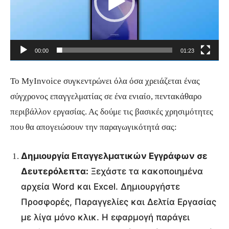
ρ
α
μ
00:00
01:23
μ
α
Το MyInvoice συγκεντρώνει όλα όσα χρειάζεται ένας
Α
σύγχρονος επαγγελματίας σε ένα ενιαίο, πεντακάθαρο
ν
περιβάλλον εργασίας. Ας δούμε τις βασικές χρησιμότητες
α
που θα απογειώσουν την παραγωγικότητά σας:
π
α
Δημιουργία Επαγγελματικών Εγγράφων σε
ρ
Δευτερόλεπτα:
Ξεχάστε τα κακοποιημένα
α
αρχεία Word και Excel. Δημιουργήστε
γ
Προσφορές, Παραγγελίες και Δελτία Εργασίας
ω
με λίγα μόνο κλικ. Η εφαρμογή παράγει
γ