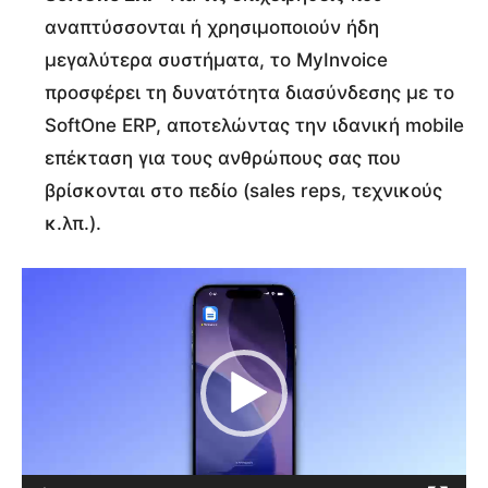
αναπτύσσονται ή χρησιμοποιούν ήδη
μεγαλύτερα συστήματα, το MyInvoice
προσφέρει τη δυνατότητα διασύνδεσης με το
SoftOne ERP, αποτελώντας την ιδανική mobile
επέκταση για τους ανθρώπους σας που
βρίσκονται στο πεδίο (sales reps, τεχνικούς
κ.λπ.).
Π
ρ
ό
γ
ρ
α
μ