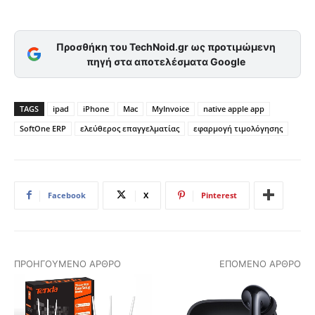
Προσθήκη του TechNoid.gr ως προτιμώμενη
πηγή στα αποτελέσματα Google
TAGS
ipad
iPhone
Mac
MyInvoice
native apple app
SoftOne ERP
ελεύθερος επαγγελματίας
εφαρμογή τιμολόγησης
Facebook
X
Pinterest
ΠΡΟΗΓΟΎΜΕΝΟ ΆΡΘΡΟ
ΕΠΌΜΕΝΟ ΆΡΘΡΟ