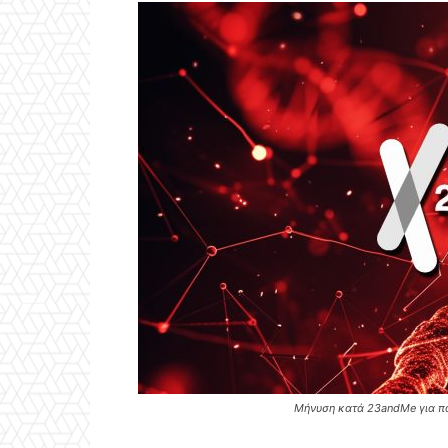
Μήνυση κατά 23andMe για πα