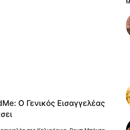
M
Me: Ο Γενικός Εισαγγελέας
σει