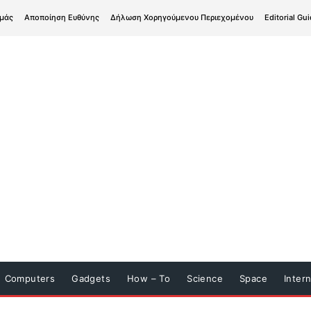
εμάς
Αποποίηση Ευθύνης
Δήλωση Χορηγούμενου Περιεχομένου
Editorial Gui
Computers
Gadgets
How – To
Science
Space
Inter