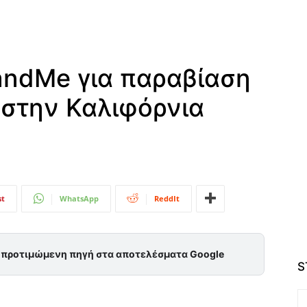
ndMe για παραβίαση
 στην Καλιφόρνια
st
WhatsApp
ReddIt
ς προτιμώμενη πηγή στα αποτελέσματα Google
S