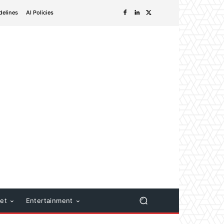
delines
AI Policies
net
Entertainment