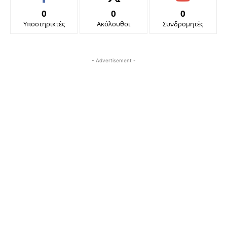
0
0
0
Υποστηρικτές
Ακόλουθοι
Συνδρομητές
- Advertisement -