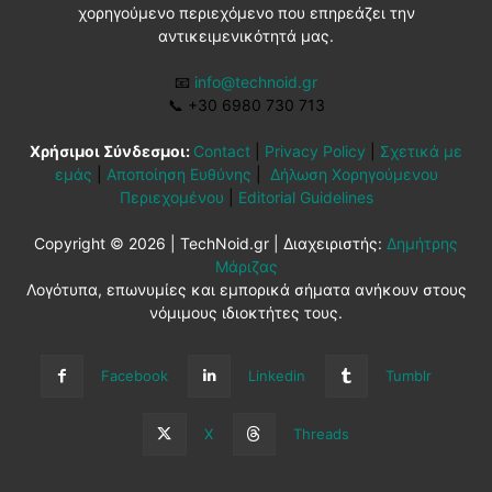
χορηγούμενο περιεχόμενο που επηρεάζει την
αντικειμενικότητά μας.
📧
info@technoid.gr
📞
+30 6980 730 713
Χρήσιμοι Σύνδεσμοι:
Contact
|
Privacy Policy
|
Σχετικά με
εμάς
|
Αποποίηση Ευθύνης
|
Δήλωση Χορηγούμενου
Περιεχομένου
|
Editorial Guidelines
Copyright © 2026 | TechNoid.gr | Διαχειριστής:
Δημήτρης
Μάριζας
Λογότυπα, επωνυμίες και εμπορικά σήματα ανήκουν στους
νόμιμους ιδιοκτήτες τους.
Facebook
Linkedin
Tumblr
X
Threads