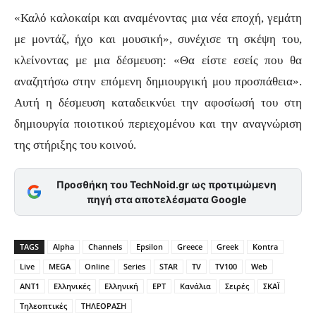
«Καλό καλοκαίρι και αναμένοντας μια νέα εποχή, γεμάτη
με μοντάζ, ήχο και μουσική», συνέχισε τη σκέψη του,
κλείνοντας με μια δέσμευση: «Θα είστε εσείς που θα
αναζητήσω στην επόμενη δημιουργική μου προσπάθεια».
Αυτή η δέσμευση καταδεικνύει την αφοσίωσή του στη
δημιουργία ποιοτικού περιεχομένου και την αναγνώριση
της στήριξης του κοινού.
Προσθήκη του TechNoid.gr ως προτιμώμενη
πηγή στα αποτελέσματα Google
TAGS
Alpha
Channels
Epsilon
Greece
Greek
Kontra
Live
MEGA
Online
Series
STAR
TV
TV100
Web
ΑΝΤ1
Ελληνικές
Ελληνική
ΕΡΤ
Κανάλια
Σειρές
ΣΚΑΪ
Τηλεοπτικές
ΤΗΛΕΟΡΑΣΗ