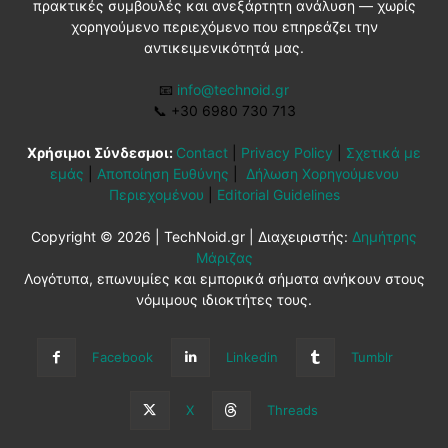
πρακτικές συμβουλές και ανεξάρτητη ανάλυση — χωρίς
χορηγούμενο περιεχόμενο που επηρεάζει την
αντικειμενικότητά μας.
📧
info@technoid.gr
📞
+30 6980 730 713
Χρήσιμοι Σύνδεσμοι:
Contact
|
Privacy Policy
|
Σχετικά με
εμάς
|
Αποποίηση Ευθύνης
|
Δήλωση Χορηγούμενου
Περιεχομένου
|
Editorial Guidelines
Copyright © 2026 | TechNoid.gr | Διαχειριστής:
Δημήτρης
Μάριζας
Λογότυπα, επωνυμίες και εμπορικά σήματα ανήκουν στους
νόμιμους ιδιοκτήτες τους.
Facebook
Linkedin
Tumblr
X
Threads