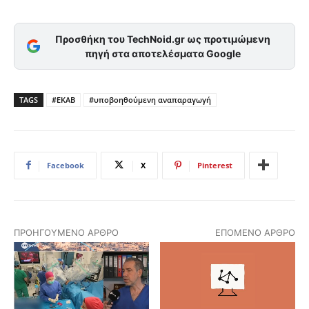
Προσθήκη του TechNoid.gr ως προτιμώμενη
πηγή στα αποτελέσματα Google
TAGS
#ΕΚΑΒ
#υποβοηθούμενη αναπαραγωγή
Facebook
X
Pinterest
ΠΡΟΗΓΟΎΜΕΝΟ ΆΡΘΡΟ
ΕΠΌΜΕΝΟ ΆΡΘΡΟ