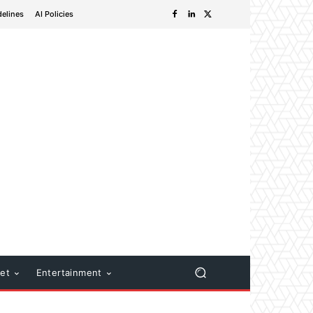
delines
AI Policies
net
Entertainment