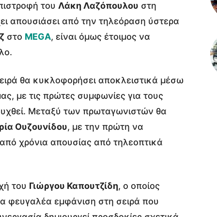
επιστροφή του
Λάκη Λαζόπουλου
στη
χει απουσιάσει από την τηλεόραση ύστερα
ζ
στο
MEGA
, είναι όμως έτοιμος να
λο.
σειρά θα κυκλοφορήσει αποκλειστικά μέσω
ς, με τις πρώτες συμφωνίες για τους
ευχθεί. Μεταξύ των πρωταγωνιστών θα
ρία Ουζουνίδου
, με την πρώτη να
 από χρόνια απουσίας από τηλεοπτικά
οχή του
Γιώργου Καπουτζίδη
, ο οποίος
ια φευγαλέα εμφάνιση στη σειρά που
υνεργασία δημιουργεί προσδοκίες σχετικά