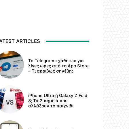
ATEST ARTICLES
Το Telegram «χάθηκε» για
λίγες ώρες από το App Store
– Τι ακριβώς σηνέβη;
iPhone Ultra ή Galaxy Z Fold
8; Τα 3 σημεία που
αλλάζουν το παιχνίδι