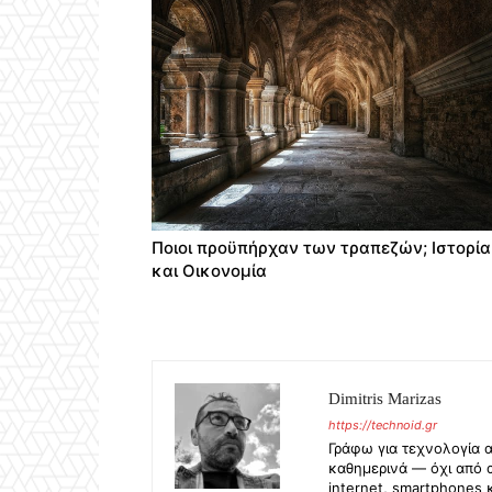
Ποιοι προϋπήρχαν των τραπεζών; Ιστορία
και Οικονομία
Dimitris Marizas
https://technoid.gr
Γράφω για τεχνολογία 
καθημερινά — όχι από 
internet, smartphones 