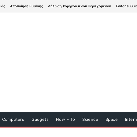
μάς
Αποποίηση Ευθύνης
Δήλωση Χορηγούμενου Περιεχομένου
Editorial Gui
Computers
Gadgets
How – To
Science
Space
Inter