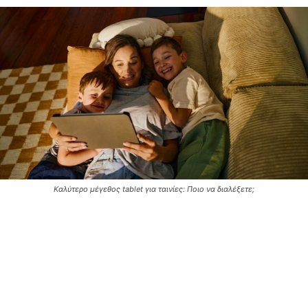
Καλύτερο μέγεθος tablet για ταινίες: Ποιο να διαλέξετε;