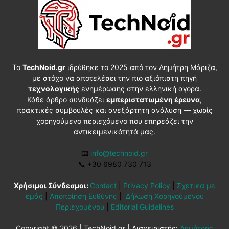
Το
TechNoid.gr
ιδρύθηκε το 2025 από τον Δημήτρη Μάριζα,
με στόχο να αποτελέσει την πιο αξιόπιστη πηγή
τεχνολογικής
ενημέρωσης στην ελληνική αγορά.
Κάθε άρθρο συνδυάζει
εμπεριστατωμένη έρευνα
,
πρακτικές συμβουλές και ανεξάρτητη ανάλυση — χωρίς
χορηγούμενο περιεχόμενο που επηρεάζει την
αντικειμενικότητά μας.
📧
info@technoid.gr
📞
+30 6980 730 713
Χρήσιμοι Σύνδεσμοι:
Contact
|
Privacy Policy
|
Σχετικά με
εμάς
|
Αποποίηση Ευθύνης
|
Δήλωση Χορηγούμενου
Περιεχομένου
|
Editorial Guidelines
Copyright © 2026 | TechNoid.gr | Διαχειριστής:
Δημήτρης