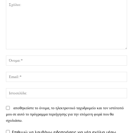
Σχόλιο:
Όν
Ema
Ισ
αποθηκεύστε το όνομα, το ηλεκτρονικό ταχυδρομείο και τον ιστότοπό
μου σε αυτό το πρόγραμμα περιήγησης για την επόμενη φορά που θα
σχολιάσω.
Επιθυμώ να λαμβάνω ειδοποιήσεις για νέα σχόλια μέσω