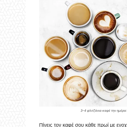
3–4 φλιτζάνια καφέ την ημέρα:
Πίνεις τον καφέ σου κάθε πρωί με ενο