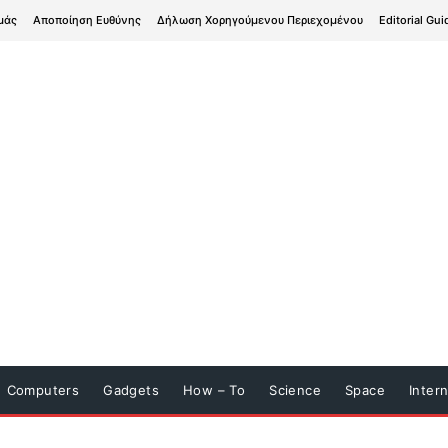
μάς
Αποποίηση Ευθύνης
Δήλωση Χορηγούμενου Περιεχομένου
Editorial Gui
Computers
Gadgets
How – To
Science
Space
Inter