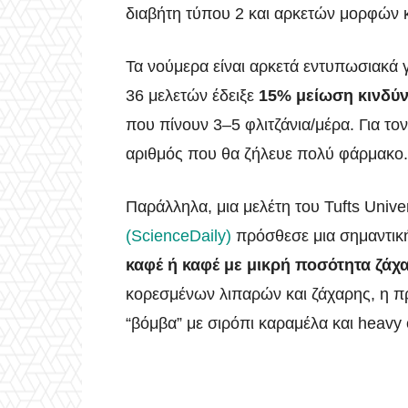
διαβήτη τύπου 2 και αρκετών μορφών 
Τα νούμερα είναι αρκετά εντυπωσιακά 
36 μελετών έδειξε
15% μείωση κινδύν
που πίνουν 3–5 φλιτζάνια/μέρα. Για το
αριθμός που θα ζήλευε πολύ φάρμακο.
Παράλληλα, μια μελέτη του Tufts Univ
(ScienceDaily)
πρόσθεσε μια σημαντική
καφέ ή καφέ με μικρή ποσότητα ζάχ
κορεσμένων λιπαρών και ζάχαρης, η πρ
“βόμβα” με σιρόπι καραμέλα και heavy c