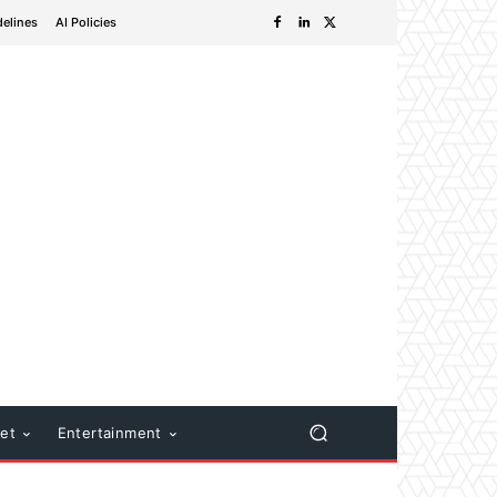
delines
AI Policies
net
Entertainment