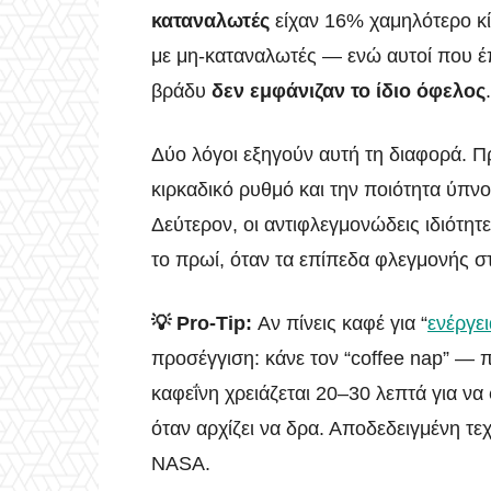
καταναλωτές
είχαν 16% χαμηλότερο κί
με μη-καταναλωτές — ενώ αυτοί που έπ
βράδυ
δεν εμφάνιζαν το ίδιο όφελος
.
Δύο λόγοι εξηγούν αυτή τη διαφορά. Π
κιρκαδικό ρυθμό και την ποιότητα ύπν
Δεύτερον, οι αντιφλεγμονώδεις ιδιότητε
το πρωί, όταν τα επίπεδα φλεγμονής 
💡 Pro-Tip:
Αν πίνεις καφέ για “
ενέργει
προσέγγιση: κάνε τον “coffee nap” — 
καφεΐνη χρειάζεται 20–30 λεπτά για ν
όταν αρχίζει να δρα. Αποδεδειγμένη τεχ
NASA.