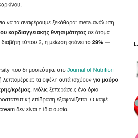
καρκίνου.
για να τα αναφέρουμε ξεκάθαρα: meta-ανάλυση
ου καρδιαγγειακής θνησιμότητας
σε άτομα
ν διαβήτη τύπου 2, η μείωση φτάνει το
29%
—
L
ersity που δημοσιεύτηκε στο
Journal of Nutrition
 λεπτομέρεια: τα οφέλη αυτά ισχύουν για
μαύρο
αρης/κρέμας
. Μόλις ξεπεράσεις ένα όριο
οστατευτική επίδραση εξαφανίζεται. Ο καφέ
ream δεν είναι η ίδια ουσία.