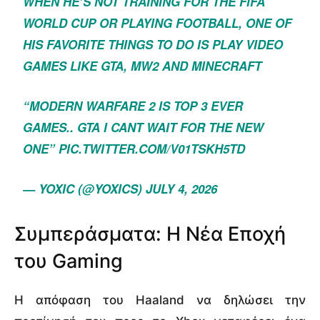
WHEN HE’S NOT TRAINING FOR THE FIFA
WORLD CUP OR PLAYING FOOTBALL, ONE OF
HIS FAVORITE THINGS TO DO IS PLAY VIDEO
GAMES LIKE GTA, MW2 AND MINECRAFT
“MODERN WARFARE 2 IS TOP 3 EVER
GAMES.. GTA I CANT WAIT FOR THE NEW
ONE”
PIC.TWITTER.COM/V01TSKH5TD
— YOXIC (@YOXICS)
JULY 4, 2026
Συμπεράσματα: Η Νέα Εποχή
του Gaming
Η απόφαση του Haaland να δηλώσει την