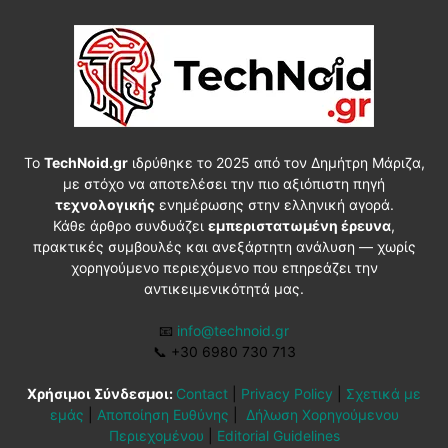
Το
TechNoid.gr
ιδρύθηκε το 2025 από τον Δημήτρη Μάριζα,
με στόχο να αποτελέσει την πιο αξιόπιστη πηγή
τεχνολογικής
ενημέρωσης στην ελληνική αγορά.
Κάθε άρθρο συνδυάζει
εμπεριστατωμένη έρευνα
,
πρακτικές συμβουλές και ανεξάρτητη ανάλυση — χωρίς
χορηγούμενο περιεχόμενο που επηρεάζει την
αντικειμενικότητά μας.
📧
info@technoid.gr
📞
+30 6980 730 713
Χρήσιμοι Σύνδεσμοι:
Contact
|
Privacy Policy
|
Σχετικά με
εμάς
|
Αποποίηση Ευθύνης
|
Δήλωση Χορηγούμενου
Περιεχομένου
|
Editorial Guidelines