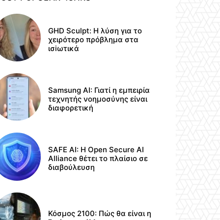
GHD Sculpt: Η λύση για το
χειρότερο πρόβλημα στα
ισiωτικά
Samsung AI: Γιατί η εμπειρία
τεχνητής νοημοσύνης είναι
διαφορετική
SAFE AI: Η Open Secure AI
Alliance θέτει το πλαίσιο σε
διαβούλευση
Κόσμος 2100: Πώς θα είναι η