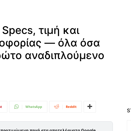
 Specs, τιμή και
οφορίας — όλα όσα
πρώτο αναδιπλούμενο
st
WhatsApp
ReddIt
S
ς προτιμώμενη πηγή στα αποτελέσματα Google