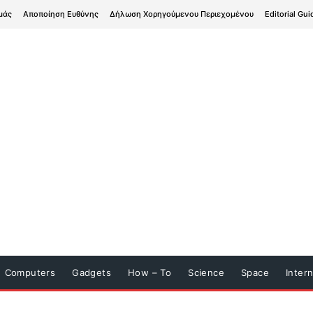
μάς
Αποποίηση Ευθύνης
Δήλωση Χορηγούμενου Περιεχομένου
Editorial Gui
Computers
Gadgets
How – To
Science
Space
Inter