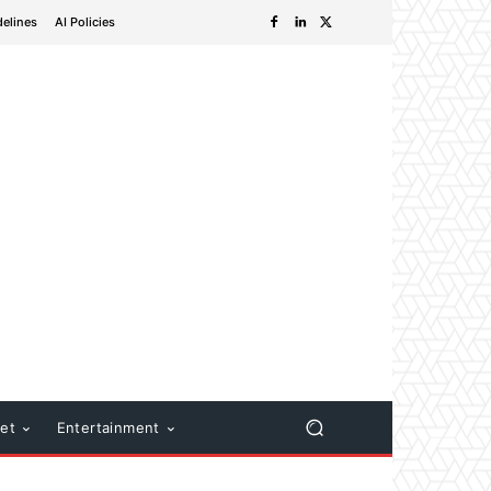
delines
AI Policies
net
Entertainment