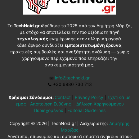
Το
TechNoid.gr
ιδρύθηκε το 2025 από τον Δημήτρη Μάριζα,
με στόχο να αποτελέσει την πιο αξιόπιστη πηγή
τεχνολογικής
ενημέρωσης στην ελληνική αγορά.
Κάθε άρθρο συνδυάζει
εμπεριστατωμένη έρευνα
,
πρακτικές συμβουλές και ανεξάρτητη ανάλυση — χωρίς
χορηγούμενο περιεχόμενο που επηρεάζει την
αντικειμενικότητά μας.
📧
info@technoid.gr
📞
+30 6980 730 713
Χρήσιμοι Σύνδεσμοι:
Contact
|
Privacy Policy
|
Σχετικά με
εμάς
|
Αποποίηση Ευθύνης
|
Δήλωση Χορηγούμενου
Περιεχομένου
|
Editorial Guidelines
Copyright © 2026 | TechNoid.gr | Διαχειριστής:
Δημήτρης
Μάριζας
Λογότυπα, επωνυμίες και εμπορικά σήματα ανήκουν στους