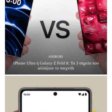
ANDROID
iPhone Ultra ή Galaxy Z Fold 8; Τα 3 σημεία που
αλλάζουν το παιχνίδι