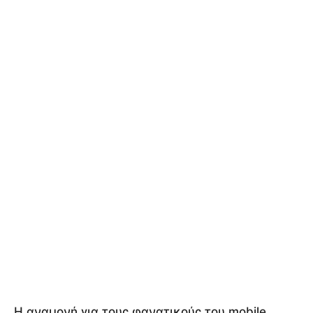
Η αναμονή για τους φανατικούς του mobile