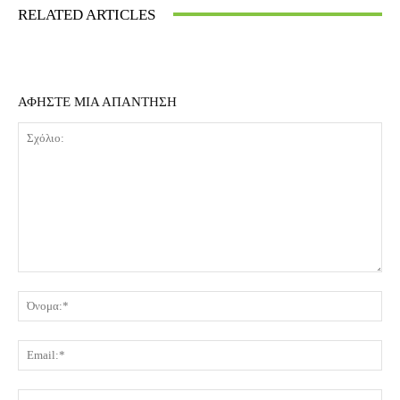
RELATED ARTICLES
ΑΦΗΣΤΕ ΜΙΑ ΑΠΑΝΤΗΣΗ
Σχόλιο:
Όν
Ema
Ισ