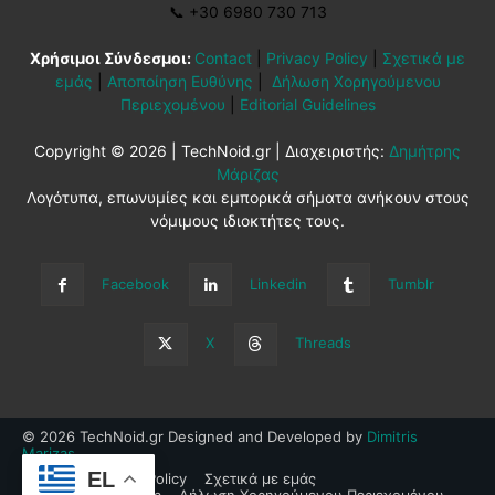
📞
+30 6980 730 713
Χρήσιμοι Σύνδεσμοι:
Contact
|
Privacy Policy
|
Σχετικά με
εμάς
|
Αποποίηση Ευθύνης
|
Δήλωση Χορηγούμενου
Περιεχομένου
|
Editorial Guidelines
Copyright © 2026 | TechNoid.gr | Διαχειριστής:
Δημήτρης
Μάριζας
Λογότυπα, επωνυμίες και εμπορικά σήματα ανήκουν στους
νόμιμους ιδιοκτήτες τους.
Facebook
Linkedin
Tumblr
X
Threads
© 2026 TechNoid.gr Designed and Developed by
Dimitris
Marizas
.
EL
Contact
Privacy Policy
Σχετικά με εμάς
Αποποίηση Ευθύνης
Δήλωση Χορηγούμενου Περιεχομένου