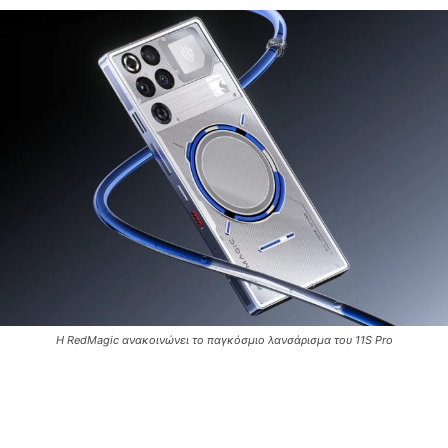
Η RedMagic ανακοινώνει το παγκόσμιο λανσάρισμα του 11S Pro