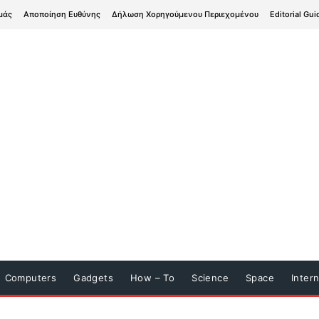
μάς
Αποποίηση Ευθύνης
Δήλωση Χορηγούμενου Περιεχομένου
Editorial Gui
Computers
Gadgets
How – To
Science
Space
Inter