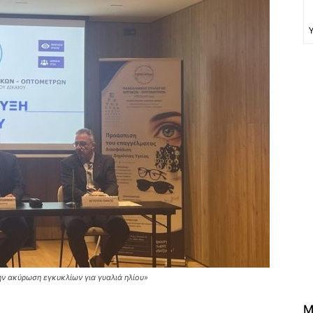
ν ακύρωση εγκυκλίων για γυαλιά ηλίου»
M