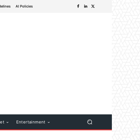
delines
AI Policies
net
Entertainment