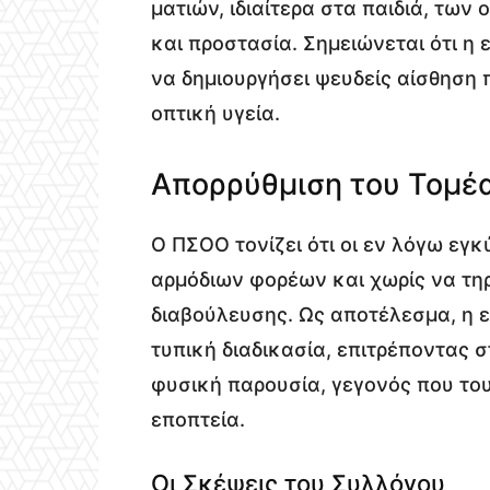
ματιών, ιδιαίτερα στα παιδιά, των
και προστασία. Σημειώνεται ότι η
να δημιουργήσει ψευδείς αίσθηση 
οπτική υγεία.
Απορρύθμιση του Τομέα
Ο ΠΣΟΟ τονίζει ότι οι εν λόγω εγ
αρμόδιων φορέων και χωρίς να τη
διαβούλευσης. Ως αποτέλεσμα, η 
τυπική διαδικασία, επιτρέποντας 
φυσική παρουσία, γεγονός που το
εποπτεία.
Οι Σκέψεις του Συλλόγου