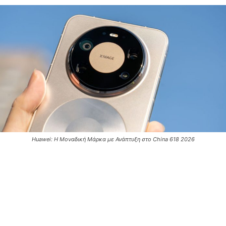
Huawei: Η Μοναδική Μάρκα με Ανάπτυξη στο China 618 2026