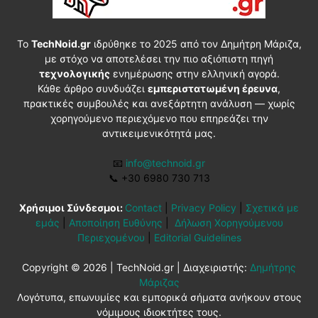
Το
TechNoid.gr
ιδρύθηκε το 2025 από τον Δημήτρη Μάριζα,
με στόχο να αποτελέσει την πιο αξιόπιστη πηγή
τεχνολογικής
ενημέρωσης στην ελληνική αγορά.
Κάθε άρθρο συνδυάζει
εμπεριστατωμένη έρευνα
,
πρακτικές συμβουλές και ανεξάρτητη ανάλυση — χωρίς
χορηγούμενο περιεχόμενο που επηρεάζει την
αντικειμενικότητά μας.
📧
info@technoid.gr
📞
+30 6980 730 713
Χρήσιμοι Σύνδεσμοι:
Contact
|
Privacy Policy
|
Σχετικά με
εμάς
|
Αποποίηση Ευθύνης
|
Δήλωση Χορηγούμενου
Περιεχομένου
|
Editorial Guidelines
Copyright © 2026 | TechNoid.gr | Διαχειριστής:
Δημήτρης
Μάριζας
Λογότυπα, επωνυμίες και εμπορικά σήματα ανήκουν στους
νόμιμους ιδιοκτήτες τους.