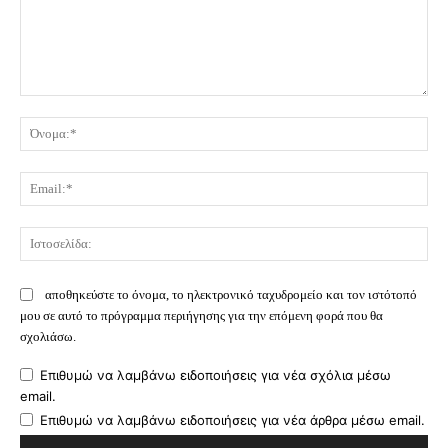
Σχόλιο:
Όν
Ema
Ισ
αποθηκεύστε το όνομα, το ηλεκτρονικό ταχυδρομείο και τον ιστότοπό
μου σε αυτό το πρόγραμμα περιήγησης για την επόμενη φορά που θα
σχολιάσω.
Επιθυμώ να λαμβάνω ειδοποιήσεις για νέα σχόλια μέσω
email.
Επιθυμώ να λαμβάνω ειδοποιήσεις για νέα άρθρα μέσω email.