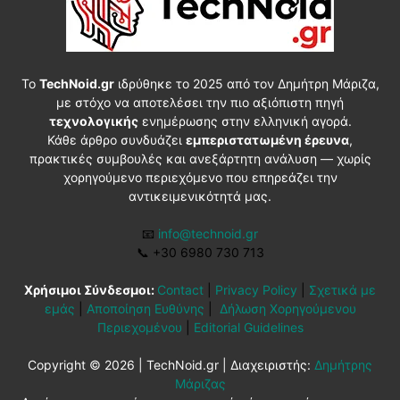
Το
TechNoid.gr
ιδρύθηκε το 2025 από τον Δημήτρη Μάριζα,
με στόχο να αποτελέσει την πιο αξιόπιστη πηγή
τεχνολογικής
ενημέρωσης στην ελληνική αγορά.
Κάθε άρθρο συνδυάζει
εμπεριστατωμένη έρευνα
,
πρακτικές συμβουλές και ανεξάρτητη ανάλυση — χωρίς
χορηγούμενο περιεχόμενο που επηρεάζει την
αντικειμενικότητά μας.
📧
info@technoid.gr
📞
+30 6980 730 713
Χρήσιμοι Σύνδεσμοι:
Contact
|
Privacy Policy
|
Σχετικά με
εμάς
|
Αποποίηση Ευθύνης
|
Δήλωση Χορηγούμενου
Περιεχομένου
|
Editorial Guidelines
Copyright © 2026 | TechNoid.gr | Διαχειριστής:
Δημήτρης
Μάριζας