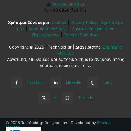
📧
info@technoid.gr
📞
+30 6980 730 713
Χρήσιμοι Σύνδεσμοι:
Contact
|
Privacy Policy
|
Σχετικά με
εμάς
|
Αποποίηση Ευθύνης
|
Δήλωση Χορηγούμενου
Περιεχομένου
|
Editorial Guidelines
Copyright © 2026 | TechNoid.gr | Διαχειριστής:
Δημήτρης
Μάριζας
Λογότυπα, επωνυμίες και εμπορικά σήματα ανήκουν στους
νόμιμους ιδιοκτήτες τους.
Facebook
Linkedin
Tumblr
X
Threads
© 2026 TechNoid.gr Designed and Developed by
Dimitris
Marizas
.