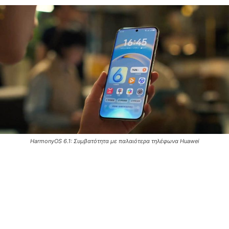
HarmonyOS 6.1: Συμβατότητα με παλαιότερα τηλέφωνα Huawei