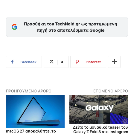
Προσθήκη του TechNoid.gr ως προτιμώμενη
πηγή στα αποτελέσματα Google
Facebook
X
Pinterest
ΠΡΟΗΓΟΎΜΕΝΟ ΆΡΘΡΟ
ΕΠΌΜΕΝΟ ΆΡΘΡΟ
Δείτε το μοναδικό teaser του
macOS 27 αποκαλύπτει το
Galaxy Z Fold 8 στο Instagram