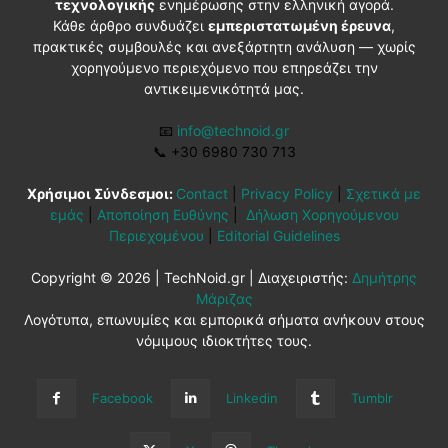
τεχνολογικής
ενημέρωσης στην ελληνική αγορά.
Κάθε άρθρο συνδυάζει
εμπεριστατωμένη έρευνα
,
πρακτικές συμβουλές και ανεξάρτητη ανάλυση — χωρίς
χορηγούμενο περιεχόμενο που επηρεάζει την
αντικειμενικότητά μας.
📧
info@technoid.gr
📞
+30 6980 730 713
Χρήσιμοι Σύνδεσμοι:
Contact
|
Privacy Policy
|
Σχετικά με
εμάς
|
Αποποίηση Ευθύνης
|
Δήλωση Χορηγούμενου
Περιεχομένου
|
Editorial Guidelines
Copyright © 2026 | TechNoid.gr | Διαχειριστής:
Δημήτρης
Μάριζας
Λογότυπα, επωνυμίες και εμπορικά σήματα ανήκουν στους
νόμιμους ιδιοκτήτες τους.
Facebook
Linkedin
Tumblr